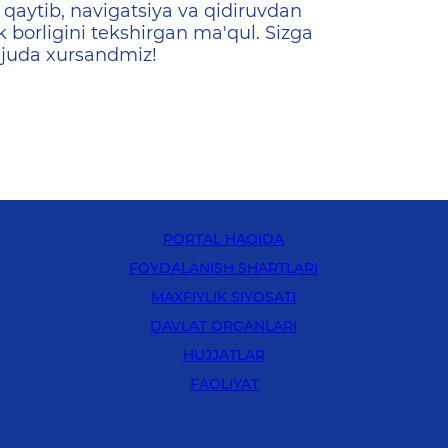
qaytib, navigatsiya va qidiruvdan
k borligini tekshirgan ma'qul. Sizga
 juda xursandmiz!
PORTAL HAQIDA
FOYDALANISH SHARTLARI
MAXFIYLIK SIYOSATI
DAVLAT ORGANLARI
HUJJATLAR
FAOLIYAT