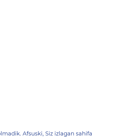
ена
lmadik. Afsuski, Siz izlagan sahifa