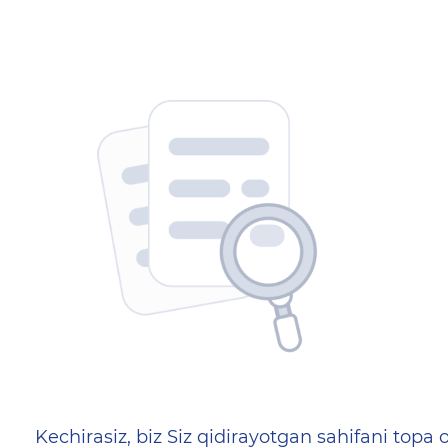
404 — Страница не найд
Kechirasiz, biz Siz qidirayotgan sahifani topa o