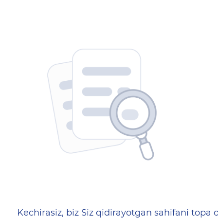
404 — Страница не найд
Kechirasiz, biz Siz qidirayotgan sahifani topa o