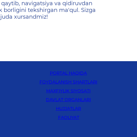
qaytib, navigatsiya va qidiruvdan
k borligini tekshirgan ma'qul. Sizga
 juda xursandmiz!
PORTAL HAQIDA
FOYDALANISH SHARTLARI
MAXFIYLIK SIYOSATI
DAVLAT ORGANLARI
HUJJATLAR
FAOLIYAT