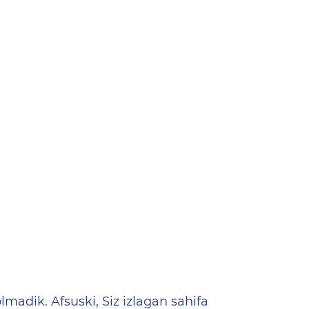
ена
lmadik. Afsuski, Siz izlagan sahifa