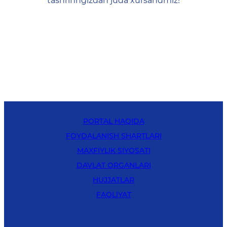
tashrifingizdan juda xursandmiz!
PORTAL HAQIDA
FOYDALANISH SHARTLARI
MAXFIYLIK SIYOSATI
DAVLAT ORGANLARI
HUJJATLAR
FAOLIYAT