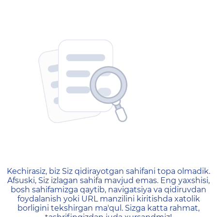
404 — Страница не найд
Kechirasiz, biz Siz qidirayotgan sahifani topa olmadik.
Afsuski, Siz izlagan sahifa mavjud emas. Eng yaxshisi,
bosh sahifamizga qaytib, navigatsiya va qidiruvdan
foydalanish yoki URL manzilini kiritishda xatolik
borligini tekshirgan ma'qul. Sizga katta rahmat,