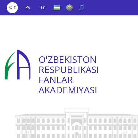
O'z
Ру
En
Yagona aloqa
(+998) 71
;
Ishonch
(+998) 71
raqami
2000036
telefoni
2335623
O'ZBEKISTON
RESPUBLIKASI
FANLAR
AKADEMIYASI