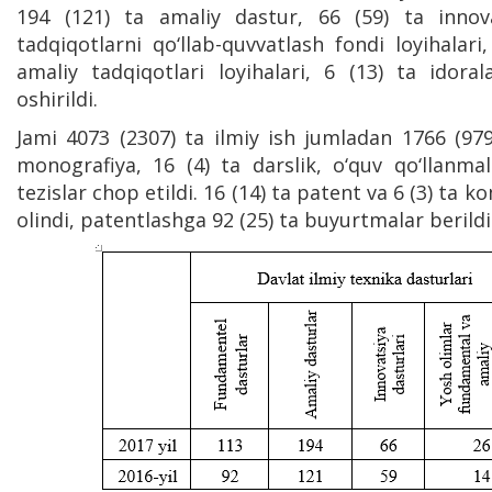
194 (121) ta amaliy dastur, 66 (59) ta innov
tadqiqotlarni qo‘llab-quvvatlash fondi loyihalar
amaliy tadqiqotlari loyihalari, 6 (13) ta idoral
oshirildi.
Jami 4073 (2307) ta ilmiy ish jumladan 1766 (979
monografiya, 16 (4) ta darslik, o‘quv qo‘llanma
tezislar chop etildi. 16 (14) ta patent va 6 (3) 
olindi, patentlashga 92 (25) ta buyurtmalar berildi