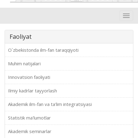
Toggl
navig
Faoliyat
O`zbekistonda ilm-fan taraqqiyoti
Muhim natijalari
Innovatsion faoliyati
Ilmiy kadrlar tayyorlash
Akademik ilm-fan va ta'lim integratsiyasi
Statistik ma'lumotlar
Akademik seminarlar