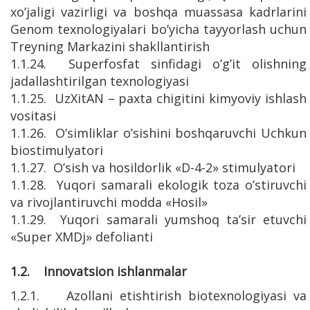
xo’jaligi vazirligi va boshqa muassasa kadrlarini
Genom texnologiyalari bo’yicha tayyorlash uchun
Treyning Markazini shakllantirish
1.1.24. Superfosfat sinfidagi o’g’it olishning
jadallashtirilgan texnologiyasi
1.1.25. UzXitAN – paxta chigitini kimyoviy ishlash
vositasi
1.1.26. O’simliklar o’sishini boshqaruvchi Uchkun
biostimulyatori
1.1.27. O’sish va hosildorlik «D-4-2» stimulyatori
1.1.28. Yuqori samarali ekologik toza o’stiruvchi
va rivojlantiruvchi modda «Hosil»
1.1.29. Yuqori samarali yumshoq ta’sir etuvchi
«Super XMDj» defolianti
1.2. Innovatsion ishlanmalar
1.2.1. Azollani etishtirish biotexnologiyasi va