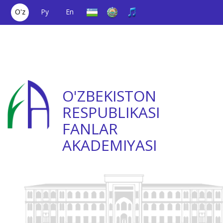
O'z
Ру
En
Yagona aloqa
(+998) 71
;
Ishonch
(+998) 71
raqami
2000036
telefoni
2335623
O'ZBEKISTON
RESPUBLIKASI
FANLAR
AKADEMIYASI