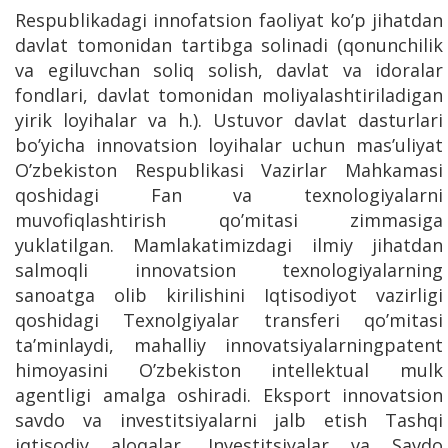
Respublikadagi innofatsion faoliyat ko’p jihatdan
davlat tomonidan tartibga solinadi (qonunchilik
va egiluvchan soliq solish, davlat va idoralar
fondlari, davlat tomonidan moliyalashtiriladigan
yirik loyihalar va h.). Ustuvor davlat dasturlari
bo’yicha innovatsion loyihalar uchun mas’uliyat
O’zbekiston Respublikasi Vazirlar Mahkamasi
qoshidagi Fan va texnologiyalarni
muvofiqlashtirish qo’mitasi zimmasiga
yuklatilgan. Mamlakatimizdagi ilmiy jihatdan
salmoqli innovatsion texnologiyalarning
sanoatga olib kirilishini Iqtisodiyot vazirligi
qoshidagi Texnolgiyalar transferi qo’mitasi
ta’minlaydi, mahalliy innovatsiyalarningpatent
himoyasini O’zbekiston intellektual mulk
agentligi amalga oshiradi. Eksport innovatsion
savdo va investitsiyalarni jalb etish Tashqi
iqtisodiy aloqalar, Investitsiyalar va Savdo