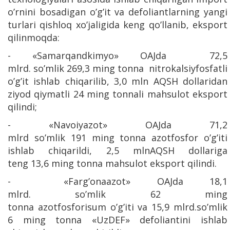
o’rnini bosadigan o’g’it va defoliantlarning yangi
turlari qishloq xo’jaligida keng qo’llanib, eksport
qilinmoqda:
- «Samarqandkimyo» OAJda 72,5
mlrd. so’mlik 269,3 ming tonna nitrokalsiyfosfatli
o’g’it ishlab chiqarilib, 3,0 mln AQSH dollaridan
ziyod qiymatli 24 ming tonnali mahsulot eksport
qilindi;
- «Navoiyazot» OAJda 71,2
mlrd so’mlik 191 ming tonna azotfosfor o’g’iti
ishlab chiqarildi, 2,5 mlnAQSH dollariga
teng 13,6 ming tonna mahsulot eksport qilindi.
- «Farg’onaazot» OAJda 18,1
mlrd. so’mlik 62 ming
tonna azotfosforisum o’g’iti va 15,9 mlrd.so’mlik
6 ming tonna «UzDEF» defoliantini ishlab