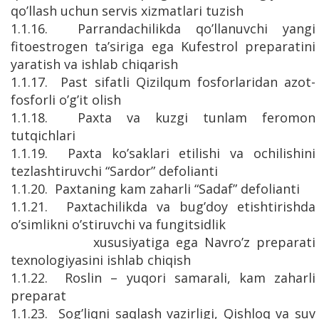
qo’llash uchun servis xizmatlari tuzish
1.1.16. Parrandachilikda qo’llanuvchi yangi
fitoestrogen ta’siriga ega Kufestrol preparatini
yaratish va ishlab chiqarish
1.1.17. Past sifatli Qizilqum fosforlaridan azot-
fosforli o’g’it olish
1.1.18. Paxta va kuzgi tunlam feromon
tutqichlari
1.1.19. Paxta ko’saklari etilishi va ochilishini
tezlashtiruvchi “Sardor” defolianti
1.1.20. Paxtaning kam zaharli “Sadaf” defolianti
1.1.21. Paxtachilikda va bug’doy etishtirishda
o’simlikni o’stiruvchi va fungitsidlik
xususiyatiga ega Navro’z preparati
texnologiyasini ishlab chiqish
1.1.22. Roslin – yuqori samarali, kam zaharli
preparat
1.1.23. Sog’liqni saqlash vazirligi, Qishloq va suv