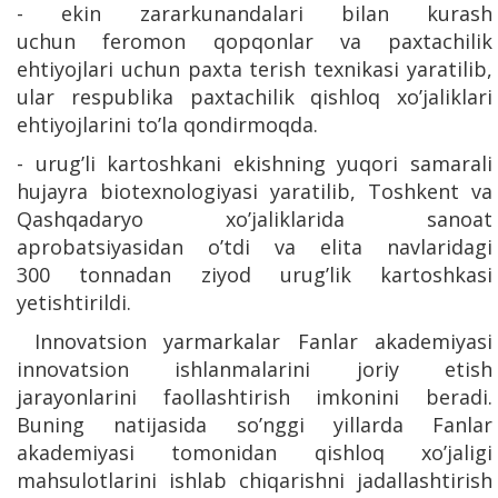
- ekin zararkunandalari bilan kurash
uchun feromon qopqonlar va paxtachilik
ehtiyojlari uchun paxta terish texnikasi yaratilib,
ular respublika paxtachilik qishloq xo’jaliklari
ehtiyojlarini to’la qondirmoqda.
- urug’li kartoshkani ekishning yuqori samarali
hujayra biotexnologiyasi yaratilib, Toshkent va
Qashqadaryo xo’jaliklarida sanoat
aprobatsiyasidan o’tdi va elita navlaridagi
300 tonnadan ziyod urug’lik kartoshkasi
yetishtirildi.
Innovatsion yarmarkalar Fanlar akademiyasi
innovatsion ishlanmalarini joriy etish
jarayonlarini faollashtirish imkonini beradi.
Buning natijasida so’nggi yillarda Fanlar
akademiyasi tomonidan qishloq xo’jaligi
mahsulotlarini ishlab chiqarishni jadallashtirish