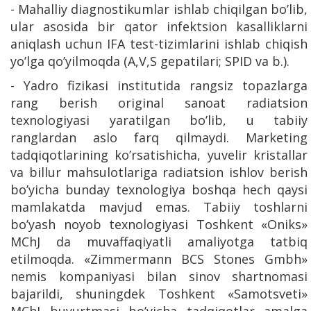
- Mahalliy diagnostikumlar ishlab chiqilgan bo’lib,
ular asosida bir qator infektsion kasalliklarni
aniqlash uchun IFA test-tizimlarini ishlab chiqish
yo’lga qo’yilmoqda (A,V,S gepatilari; SPID va b.).
- Yadro fizikasi institutida rangsiz topazlarga
rang berish original sanoat radiatsion
texnologiyasi yaratilgan bo’lib, u tabiiy
ranglardan aslo farq qilmaydi. Marketing
tadqiqotlarining ko’rsatishicha, yuvelir kristallar
va billur mahsulotlariga radiatsion ishlov berish
bo’yicha bunday texnologiya boshqa hech qaysi
mamlakatda mavjud emas. Tabiiy toshlarni
bo’yash noyob texnologiyasi Toshkent «Oniks»
MChJ da muvaffaqiyatli amaliyotga tatbiq
etilmoqda. «Zimmermann BCS Stones Gmbh»
nemis kompaniyasi bilan sinov shartnomasi
bajarildi, shuningdek Toshkent «Samotsveti»