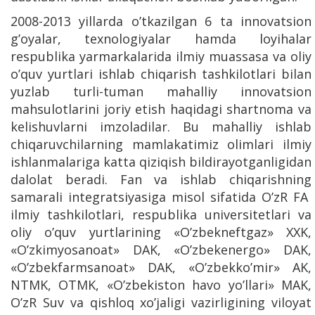
2008-2013 yillarda o’tkazilgan 6 ta innovatsion
g’oyalar, texnologiyalar hamda loyihalar
respublika yarmarkalarida ilmiy muassasa va oliy
o’quv yurtlari ishlab chiqarish tashkilotlari bilan
yuzlab turli-tuman mahalliy innovatsion
mahsulotlarini joriy etish haqidagi shartnoma va
kelishuvlarni imzoladilar. Bu mahalliy ishlab
chiqaruvchilarning mamlakatimiz olimlari ilmiy
ishlanmalariga katta qiziqish bildirayotganligidan
dalolat beradi. Fan va ishlab chiqarishning
samarali integratsiyasiga misol sifatida O’zR FA
ilmiy tashkilotlari, respublika universitetlari va
oliy o’quv yurtlarining «O’zbekneftgaz» XXK,
«O’zkimyosanoat» DAK, «O’zbekenergo» DAK,
«O’zbekfarmsanoat» DAK, «O’zbekko’mir» AK,
NTMK, OTMK, «O’zbekiston havo yo’llari» MAK,
O’zR Suv va qishloq xo’jaligi vazirligining viloyat