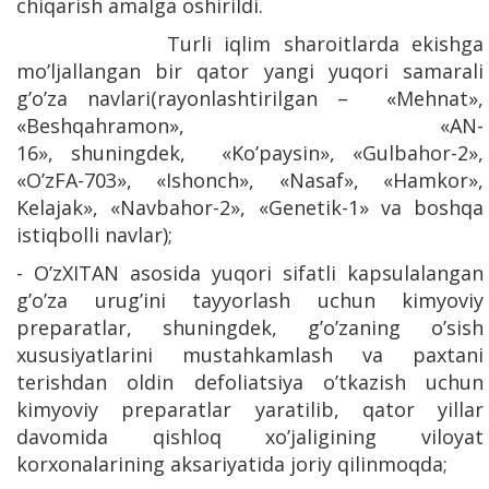
chiqarish amalga oshirildi.
Turli iqlim sharoitlarda ekishga
mo’ljallangan bir qator yangi yuqori samarali
g’o’za navlari(rayonlashtirilgan – «Mehnat»,
«Beshqahramon», «AN-
16», shuningdek, «Ko’paysin», «Gulbahor-2»,
«O’zFA-703», «Ishonch», «Nasaf», «Hamkor»,
Kelajak», «Navbahor-2», «Genetik-1» va boshqa
istiqbolli navlar);
- O’zXITAN asosida yuqori sifatli kapsulalangan
g’o’za urug’ini tayyorlash uchun kimyoviy
preparatlar, shuningdek, g’o’zaning o’sish
xususiyatlarini mustahkamlash va paxtani
terishdan oldin defoliatsiya o’tkazish uchun
kimyoviy preparatlar yaratilib, qator yillar
davomida qishloq xo’jaligining viloyat
korxonalarining aksariyatida joriy qilinmoqda;