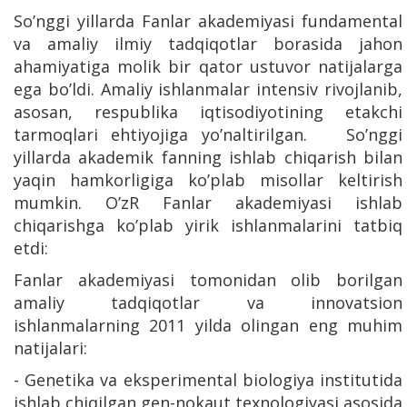
So’nggi yillarda Fanlar akademiyasi fundamental
va amaliy ilmiy tadqiqotlar borasida jahon
ahamiyatiga molik bir qator ustuvor natijalarga
ega bo’ldi. Amaliy ishlanmalar intensiv rivojlanib,
asosan, respublika iqtisodiyotining etakchi
tarmoqlari ehtiyojiga yo’naltirilgan. So’nggi
yillarda akademik fanning ishlab chiqarish bilan
yaqin hamkorligiga ko’plab misollar keltirish
mumkin. O’zR Fanlar akademiyasi ishlab
chiqarishga ko’plab yirik ishlanmalarini tatbiq
etdi:
Fanlar akademiyasi tomonidan olib borilgan
amaliy tadqiqotlar va innovatsion
ishlanmalarning 2011 yilda olingan eng muhim
natijalari:
- Genetika va eksperimental biologiya institutida
ishlab chiqilgan gen-nokaut texnologiyasi asosida