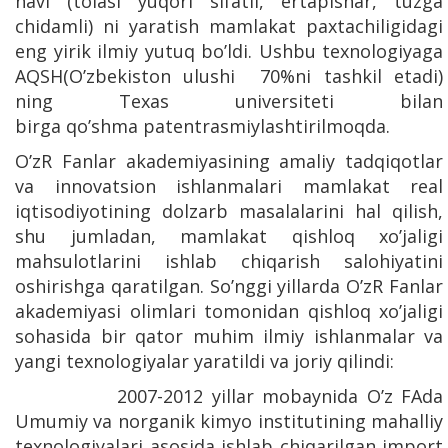
navi (tolasi yuqori sifatli, ertapishar, tuzga
chidamli) ni yaratish mamlakat paxtachiligidagi
eng yirik ilmiy yutuq bo’ldi. Ushbu texnologiyaga
AQSH(O’zbekiston ulushi 70%ni tashkil etadi)
ning Texas universiteti bilan
birga qo’shma patentrasmiylashtirilmoqda.
O’zR Fanlar akademiyasining amaliy tadqiqotlar
va innovatsion ishlanmalari mamlakat real
iqtisodiyotining dolzarb masalalarini hal qilish,
shu jumladan, mamlakat qishloq xo’jaligi
mahsulotlarini ishlab chiqarish salohiyatini
oshirishga qaratilgan. So’nggi yillarda O’zR Fanlar
akademiyasi olimlari tomonidan qishloq xo’jaligi
sohasida bir qator muhim ilmiy ishlanmalar va
yangi texnologiyalar yaratildi va joriy qilindi:
2007-2012 yillar mobaynida O’z FAda
Umumiy va norganik kimyo institutining mahalliy
texnologiyalari asosida ishlab chiqarilgan import