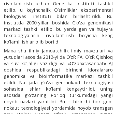
rivojlantirish uchun Genetika instituti tashkil
etilib, u keyinchalik O’simliklar eksperimental
biologiyasi instituti bilan birlashtirildi. Bu
instiutda 2000-yillar boshida G’o’za genomikasi
markazi tashkil etilib, bu yerda gen va hujayra
texnologiyalarini rivojlantirish bo’yicha keng
ko’lamli ishlar olib borildi.
Mana shu ilmiy jamoatchilik ilmiy mavzulari va
yutuqlari asosida 2012-yilda O’zR FA, O’zR Qishloq
va suv xo’jaligi vazirligi va «O’zpaxtasanoat» AJ
qoshida respublikadagi birinchi Idoralararo
genomika va bioinformatika markazi tashkil
etildi. Natijada g’o’za gen-nokaut texnologiyasi
sohasida ishlar ko’lami kengaytirildi, uning
asosida g’o’zaning Porloq turkumidagi yangi
noyob navlari yaratildi. Bu – birinchi bor gen-
nokaut texnologiyasi yordamida noyob transgen