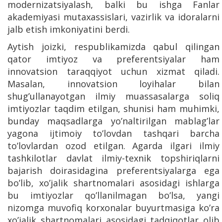
modernizatsiyalash, balki bu ishga Fanlar
akademiyasi mutaxassislari, vazirlik va idoralarni
jalb etish imkoniyatini berdi.
Aytish joizki, respublikamizda qabul qilingan
qator imtiyoz va preferentsiyalar ham
innovatsion taraqqiyot uchun xizmat qiladi.
Masalan, innovatsion loyihalar bilan
shug’ullanayotgan ilmiy muassasalarga soliq
imtiyozlar taqdim etilgan, shunisi ham muhimki,
bunday maqsadlarga yo’naltirilgan mablag’lar
yagona ijtimoiy to’lovdan tashqari barcha
to’lovlardan ozod etilgan. Agarda ilgari ilmiy
tashkilotlar davlat ilmiy-texnik topshiriqlarni
bajarish doirasidagina preferentsiyalarga ega
bo’lib, xo’jalik shartnomalari asosidagi ishlarga
bu imtiyozlar qo’llanilmagan bo’lsa, yangi
nizomga muvofiq korxonalar buyurtmasiga ko’ra
xo’jalik shartnomalari asosidagi tadqiqotlar olib