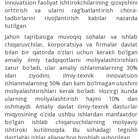
innovatsion faoliyat ishtirokchilarining qiziqishini
orttirish va ularni rag’batlantirish chora-
tadbirlarini rivojlantirish kabilar nazarda
tutilgan.
Jahon tajribasiga muvoqiq sohalar va ishlab
chiqaruvchilar, korporatsiya va firmalar davlat
bilan bir qatorda o’zlari uchun kerakli bo’lgan
amaliy ilmiy tadqiqotlarni moliyalashtirishlari
zarur bo’ladi, ular amaliy ishlanmalarning 30%
idan ziyodini, ilmiy-texnik innovatsion
ishlanmalarning 50% dan kam bo’lmagan ulushini
moliyalashtirishlari kerak bo’ladi. Hozirgi kunda
ularning moliyalashtirish hajmi 10% dan
oshmaydi. Amaliy davlat ilmiy-texnik dasturlar
miqyosining o’zida ushbu ishlardan manfaatdor
bo’lgan ishlab chiqaruvchilarning moliyaviy
ishtiroki kutilmoqda. Bu sohadagi tegishli
dastlabki ishlar allaqachon boshlab yuborilgan.