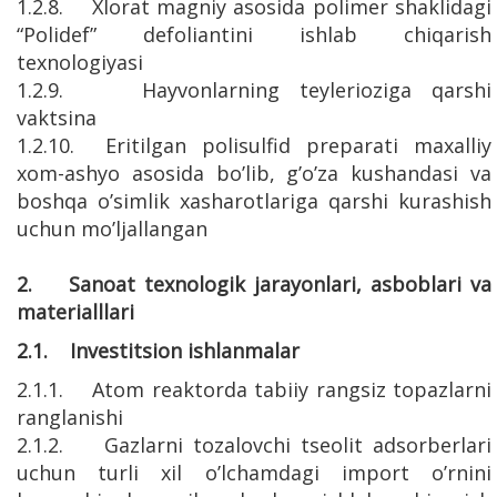
1.2.8. Xlorat magniy asosida polimer shaklidagi
“Polidef” defoliantini ishlab chiqarish
texnologiyasi
1.2.9. Hayvonlarning teylerioziga qarshi
vaktsina
1.2.10. Eritilgan polisulfid preparati maxalliy
xom-ashyo asosida bo’lib, g’o’za kushandasi va
boshqa o’simlik xasharotlariga qarshi kurashish
uchun mo’ljallangan
2. Sanoat texnologik jarayonlari, asboblari va
materialllari
2.1. Investitsion ishlanmalar
2.1.1. Atom reaktorda tabiiy rangsiz topazlarni
ranglanishi
2.1.2. Gazlarni tozalovchi tseolit adsorberlari
uchun turli xil o’lchamdagi import o’rnini