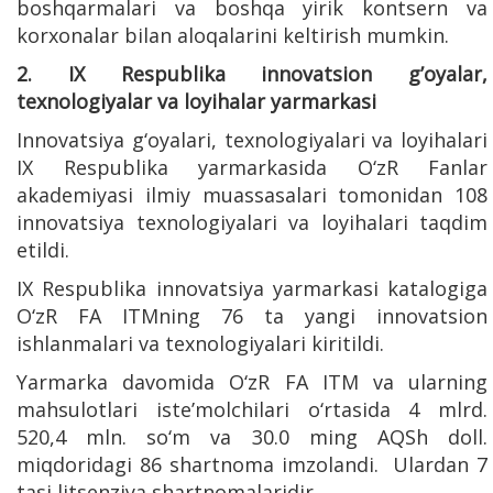
boshqarmalari va boshqa yirik kontsern va
korxonalar bilan aloqalarini keltirish mumkin.
2. IX Respublika innovatsion g’oyalar,
texnologiyalar va loyihalar yarmarkasi
Innovatsiya g‘oyalari, texnologiyalari va loyihalari
IX Respublika yarmarkasida O‘zR Fanlar
akademiyasi ilmiy muassasalari tomonidan 108
innovatsiya texnologiyalari va loyihalari taqdim
etildi.
IX Respublika innovatsiya yarmarkasi katalogiga
O‘zR FA ITMning 76 ta yangi innovatsion
ishlanmalari va texnologiyalari kiritildi.
Yarmarka davomida O‘zR FA ITM va ularning
mahsulotlari iste’molchilari o‘rtasida 4 mlrd.
520,4 mln. so‘m va 30.0 ming AQSh doll.
miqdoridagi 86 shartnoma imzolandi. Ulardan 7
tasi litsenziya shartnomalaridir.