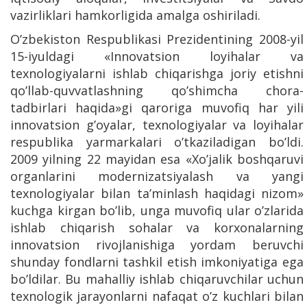
vazirliklari hamkorligida amalga oshiriladi.
O’zbekiston Respublikasi Prezidentining 2008-yil
15-iyuldagi «Innovatsion loyihalar va
texnologiyalarni ishlab chiqarishga joriy etishni
qo’llab-quvvatlashning qo’shimcha chora-
tadbirlari haqida»gi qaroriga muvofiq har yili
innovatsion g’oyalar, texnologiyalar va loyihalar
respublika yarmarkalari o’tkaziladigan bo’ldi.
2009 yilning 22 mayidan esa «Xo’jalik boshqaruvi
organlarini modernizatsiyalash va yangi
texnologiyalar bilan ta’minlash haqidagi nizom»
kuchga kirgan bo’lib, unga muvofiq ular o’zlarida
ishlab chiqarish sohalar va korxonalarning
innovatsion rivojlanishiga yordam beruvchi
shunday fondlarni tashkil etish imkoniyatiga ega
bo’ldilar. Bu mahalliy ishlab chiqaruvchilar uchun
texnologik jarayonlarni nafaqat o’z kuchlari bilan