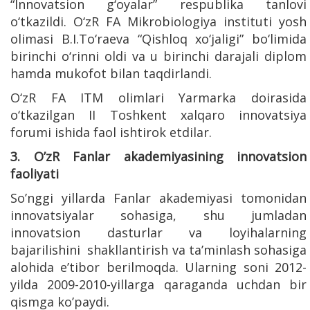
“Innovatsion g‘oyalar” respublika tanlovi
o‘tkazildi. O‘zR FA Mikrobiologiya instituti yosh
olimasi B.I.To‘raeva “Qishloq xo‘jaligi” bo‘limida
birinchi o‘rinni oldi va u birinchi darajali diplom
hamda mukofot bilan taqdirlandi.
O‘zR FA ITM olimlari Yarmarka doirasida
o‘tkazilgan II Toshkent xalqaro innovatsiya
forumi ishida faol ishtirok etdilar.
3. O’zR Fanlar akademiyasining innovatsion
faoliyati
So’nggi yillarda Fanlar akademiyasi tomonidan
innovatsiyalar sohasiga, shu jumladan
innovatsion dasturlar va loyihalarning
bajarilishini shakllantirish va ta’minlash sohasiga
alohida e’tibor berilmoqda. Ularning soni 2012-
yilda 2009-2010-yillarga qaraganda uchdan bir
qismga ko’paydi.