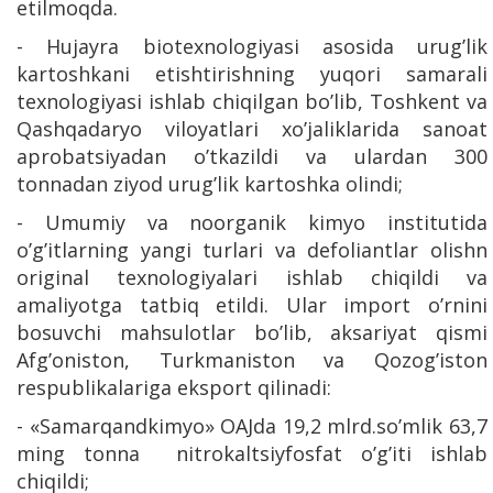
etilmoqda.
- Hujayra biotexnologiyasi asosida urug’lik
kartoshkani etishtirishning yuqori samarali
texnologiyasi ishlab chiqilgan bo’lib, Toshkent va
Qashqadaryo viloyatlari xo’jaliklarida sanoat
aprobatsiyadan o’tkazildi va ulardan 300
tonnadan ziyod urug’lik kartoshka olindi;
- Umumiy va noorganik kimyo institutida
o’g’itlarning yangi turlari va defoliantlar olishn
original texnologiyalari ishlab chiqildi va
amaliyotga tatbiq etildi. Ular import o’rnini
bosuvchi mahsulotlar bo’lib, aksariyat qismi
Afg’oniston, Turkmaniston va Qozog’iston
respublikalariga eksport qilinadi:
- «Samarqandkimyo» OAJda 19,2 mlrd.so’mlik 63,7
ming tonna nitrokaltsiyfosfat o’g’iti ishlab
chiqildi;