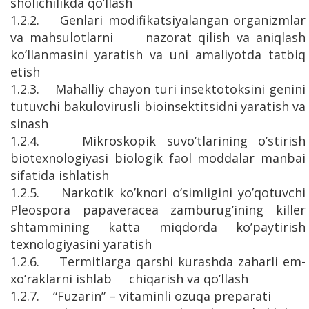
sholichilikda qo’llash
1.2.2. Genlari modifikatsiyalangan organizmlar
va mahsulotlarni nazorat qilish va aniqlash
ko’llanmasini yaratish va uni amaliyotda tatbiq
etish
1.2.3. Mahalliy chayon turi insektotoksini genini
tutuvchi bakulovirusli bioinsektitsidni yaratish va
sinash
1.2.4. Mikroskopik suvo’tlarining o’stirish
biotexnologiyasi biologik faol moddalar manbai
sifatida ishlatish
1.2.5. Narkotik ko’knori o’simligini yo’qotuvchi
Pleospora papaveracea zamburug’ining killer
shtammining katta miqdorda ko’paytirish
texnologiyasini yaratish
1.2.6. Termitlarga qarshi kurashda zaharli em-
xo’raklarni ishlab chiqarish va qo’llash
1.2.7. “Fuzarin” – vitaminli ozuqa preparati