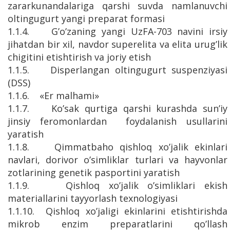
zararkunandalariga qarshi suvda namlanuvchi
oltingugurt yangi preparat formasi
1.1.4. G’o’zaning yangi UzFA-703 navini irsiy
jihatdan bir xil, navdor superelita va elita urug’lik
chigitini etishtirish va joriy etish
1.1.5. Disperlangan oltingugurt suspenziyasi
(DSS)
1.1.6. «Er malhami»
1.1.7. Ko’sak qurtiga qarshi kurashda sun’iy
jinsiy feromonlardan foydalanish usullarini
yaratish
1.1.8. Qimmatbaho qishloq xo’jalik ekinlari
navlari, dorivor o’simliklar turlari va hayvonlar
zotlarining genetik pasportini yaratish
1.1.9. Qishloq xo’jalik o’simliklari ekish
materiallarini tayyorlash texnologiyasi
1.1.10. Qishloq xo’jaligi ekinlarini etishtirishda
mikrob enzim preparatlarini qo’llash