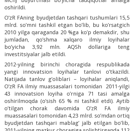
MChJ buyurtmasi bo’yicha tadqiqotlar amalga
oshirildi.
O’zR FAning byudjetdan tashqari tushumlari 15,5
mlrd. so’mni tashkil etgan bo’lib, bu ko’rsatgich
2010 yilga qaraganda 20 %ga ko’p demakdir, shu
jumladan, qo’shma xalqaro ilmiy loyihalar
bo’yicha 3,92 mln. AQSh dollariga teng
investitsiyalar jalb etildi.
2012-yilning birinchi choragida respublikada
yangi innovatsion loyihalar tanlovi o’tkazildi.
Natijada tanlov g’oliblari – loyihalar aniqlandi,
O’zR FA ilmiy muassasalari tomonidan 2011-yilgi
43 innovatsion loyiha o’rniga 71 tasi amalga
oshirilmoqda (o’sish 65 % ni tashkil etdi). Aytib
o’tilgan chorak davomida O’zR FA ilmiy
muassasalari tomonidan 4,23 mlrd. so’mdan ortiq
byudjetdan tashqari mablag’ jalb etilgan bo’lib,
2011-yilning mazkur choragiga solishtirganda 112