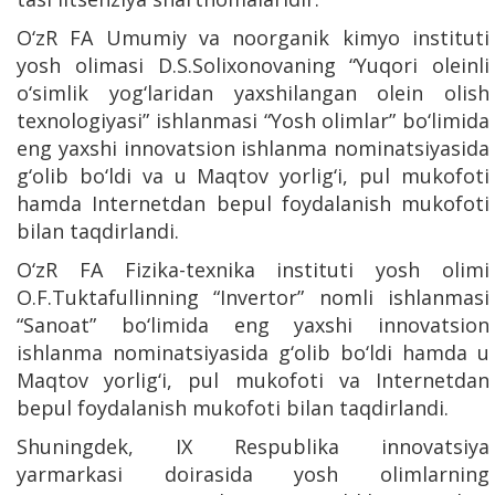
O‘zR FA Umumiy va noorganik kimyo instituti
yosh olimasi D.S.Solixonovaning “Yuqori oleinli
o‘simlik yog‘laridan yaxshilangan olein olish
texnologiyasi” ishlanmasi “Yosh olimlar” bo‘limida
eng yaxshi innovatsion ishlanma nominatsiyasida
g‘olib bo‘ldi va u Maqtov yorlig‘i, pul mukofoti
hamda Internetdan bepul foydalanish mukofoti
bilan taqdirlandi.
O‘zR FA Fizika-texnika instituti yosh olimi
O.F.Tuktafullinning “Invertor” nomli ishlanmasi
“Sanoat” bo‘limida eng yaxshi innovatsion
ishlanma nominatsiyasida g‘olib bo‘ldi hamda u
Maqtov yorlig‘i, pul mukofoti va Internetdan
bepul foydalanish mukofoti bilan taqdirlandi.
Shuningdek, IX Respublika innovatsiya
yarmarkasi doirasida yosh olimlarning