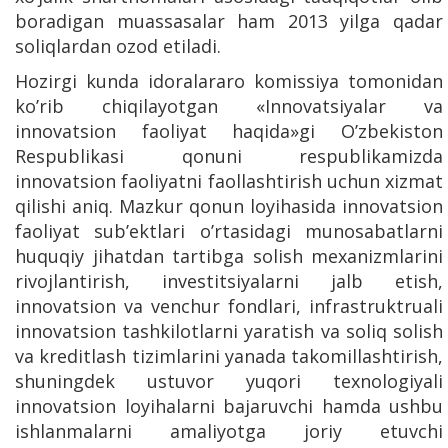
boradigan muassasalar ham 2013 yilga qadar
soliqlardan ozod etiladi.
Hozirgi kunda idoralararo komissiya tomonidan
ko’rib chiqilayotgan «Innovatsiyalar va
innovatsion faoliyat haqida»gi O’zbekiston
Respublikasi qonuni respublikamizda
innovatsion faoliyatni faollashtirish uchun xizmat
qilishi aniq. Mazkur qonun loyihasida innovatsion
faoliyat sub’ektlari o’rtasidagi munosabatlarni
huquqiy jihatdan tartibga solish mexanizmlarini
rivojlantirish, investitsiyalarni jalb etish,
innovatsion va venchur fondlari, infrastruktruali
innovatsion tashkilotlarni yaratish va soliq solish
va kreditlash tizimlarini yanada takomillashtirish,
shuningdek ustuvor yuqori texnologiyali
innovatsion loyihalarni bajaruvchi hamda ushbu
ishlanmalarni amaliyotga joriy etuvchi