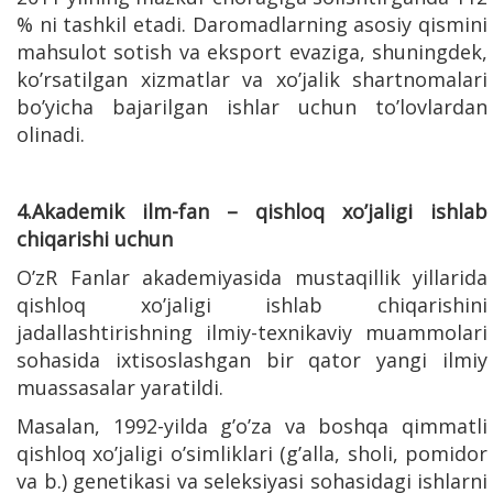
% ni tashkil etadi. Daromadlarning asosiy qismini
mahsulot sotish va eksport evaziga, shuningdek,
ko’rsatilgan xizmatlar va xo’jalik shartnomalari
bo’yicha bajarilgan ishlar uchun to’lovlardan
olinadi.
4.Akademik ilm-fan – qishloq xo’jaligi ishlab
chiqarishi uchun
O’zR Fanlar akademiyasida mustaqillik yillarida
qishloq xo’jaligi ishlab chiqarishini
jadallashtirishning ilmiy-texnikaviy muammolari
sohasida ixtisoslashgan bir qator yangi ilmiy
muassasalar yaratildi.
Masalan, 1992-yilda g’o’za va boshqa qimmatli
qishloq xo’jaligi o’simliklari (g’alla, sholi, pomidor
va b.) genetikasi va seleksiyasi sohasidagi ishlarni