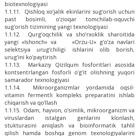
biotexnologiyasi
1.1.11. Qishloq xo’jalik ekinlarini sug’orish uchun
past bosimli, o’zioqar tomchilab-oquvchi
sug’orish tizimining yangi texnologiyasi
1.1.12. Qurg’oqchilik va sho’rxoklik sharoitida
yangi «Ishonch» va «Orzu-U» g’o’za navlari
selektsiya urug’chiligi ishlarini olib borish,
urug’ini ko’paytirish
1.1.13. Markaziy Qizilqum fosforitlari asosida
kontsentrlangan fosforli o’g’it olishning yuqori
samarador texnologiyasi
1.1.14. Mikroorganizmlar yordamida oqsil-
vitamin fermentli kompleks preparatini ishlab
chiqarish va qo’llash
1.1.15. Odam, hayvon, o’simlik, mikroorganizm va
viruslardan istalgan genlarini klonlash,
stukturasini aniqlash va bioinformatik tahlil
qilish hamda boshqa genom texnologiyalarini