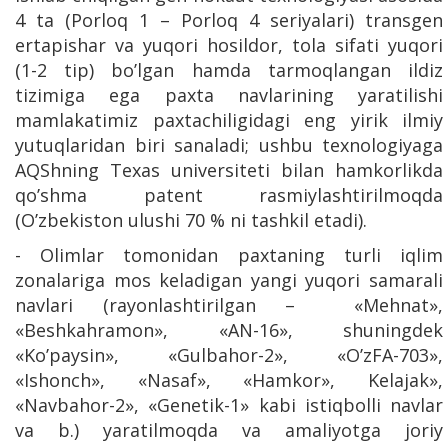
4 ta (Porloq 1 – Porloq 4 seriyalari) transgen
ertapishar va yuqori hosildor, tola sifati yuqori
(1-2 tip) bo’lgan hamda tarmoqlangan ildiz
tizimiga ega paxta navlarining yaratilishi
mamlakatimiz paxtachiligidagi eng yirik ilmiy
yutuqlaridan biri sanaladi; ushbu texnologiyaga
AQShning Texas universiteti bilan hamkorlikda
qo’shma patent rasmiylashtirilmoqda
(O’zbekiston ulushi 70 % ni tashkil etadi).
- Olimlar tomonidan paxtaning turli iqlim
zonalariga mos keladigan yangi yuqori samarali
navlari (rayonlashtirilgan – «Mehnat»,
«Beshkahramon», «AN-16», shuningdek
«Ko’paysin», «Gulbahor-2», «O’zFA-703»,
«Ishonch», «Nasaf», «Hamkor», Kelajak»,
«Navbahor-2», «Genetik-1» kabi istiqbolli navlar
va b.) yaratilmoqda va amaliyotga joriy