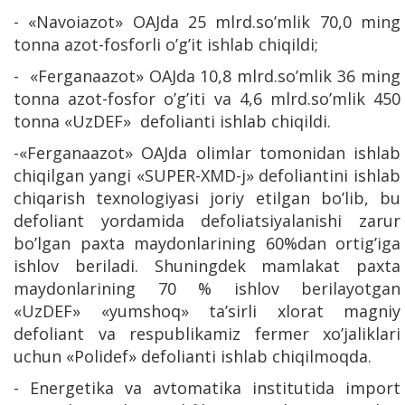
- «Navoiazot» OAJda 25 mlrd.so’mlik 70,0 ming
tonna azot-fosforli o’g’it ishlab chiqildi;
- «Ferganaazot» OAJda 10,8 mlrd.so’mlik 36 ming
tonna azot-fosfor o’g’iti va 4,6 mlrd.so’mlik 450
tonna «UzDEF» defolianti ishlab chiqildi.
-«Ferganaazot» OAJda olimlar tomonidan ishlab
chiqilgan yangi «SUPER-XMD-j» defoliantini ishlab
chiqarish texnologiyasi joriy etilgan bo’lib, bu
defoliant yordamida defoliatsiyalanishi zarur
bo’lgan paxta maydonlarining 60%dan ortig’iga
ishlov beriladi. Shuningdek mamlakat paxta
maydonlarining 70 % ishlov berilayotgan
«UzDEF» «yumshoq» ta’sirli xlorat magniy
defoliant va respublikamiz fermer xo’jaliklari
uchun «Polidef» defolianti ishlab chiqilmoqda.
- Energetika va avtomatika institutida import