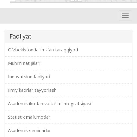
Toggl
navig
Faoliyat
O`zbekistonda ilm-fan taraqqiyoti
Muhim natijalari
Innovatsion faoliyati
Ilmiy kadrlar tayyorlash
Akademik ilm-fan va ta'lim integratsiyasi
Statistik ma'lumotlar
Akademik seminarlar