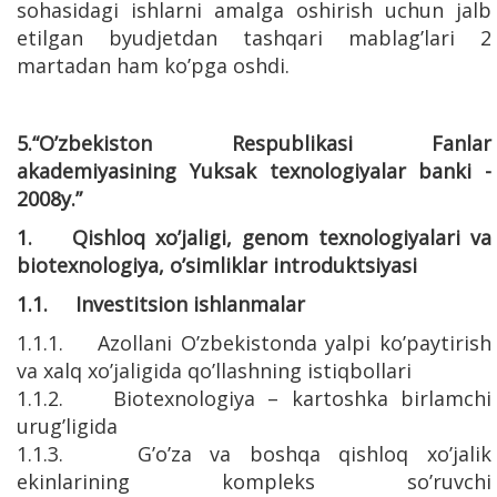
sohasidagi ishlarni amalga oshirish uchun jalb
etilgan byudjetdan tashqari mablag’lari 2
martadan ham ko’pga oshdi.
5.“O’zbekiston Respublikasi Fanlar
akademiyasining Yuksak texnologiyalar banki -
2008y.”
1. Qishloq xo’jaligi, genom texnologiyalari va
biotexnologiya, o’simliklar introduktsiyasi
1.1. Investitsion ishlanmalar
1.1.1. Azollani O’zbekistonda yalpi ko’paytirish
va xalq xo’jaligida qo’llashning istiqbollari
1.1.2. Biotexnologiya – kartoshka birlamchi
urug’ligida
1.1.3. G’o’za va boshqa qishloq xo’jalik
ekinlarining kompleks so’ruvchi