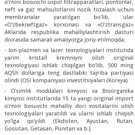
o’rnini bosuvchi sopol filtrapparatlari, pontonlar,
neft va gaz mahsulotlarini nozik tozalash uchun
membranalar yaratilgan bo’lib, ular
«O’zbekneftgaz» korxonasi va «O’ztransgaz»
AKlarida respublika mahalliylashtirish dasturi
doirasida samarali amaliyotga joriy etilmoqda;
- Ion-plazmen va lazer texnologiyalari institutida
yarim kristall kremniyni olish original
texnologiyasi ishlab chiqilgan bo’lib, 500 ming
AQSh dollariga teng dastlabki tajriba partiyasi
olindi (OSI kompaniyasi investitsiyalari (Koreya).
- O’simlik moddalari kimyosi va Bioorganika
kimyosi institutlarida 15 ta yangi original import
o’rnini bosuvchi mahalliy dori vositalarini olish
texnologiyalari yaratildi va ularni ishlab chiqish
yo’lga qo’yildi (Ekdisten, Ayustan, Rutan,
Gossitan, Getasan, Punitan va b.);