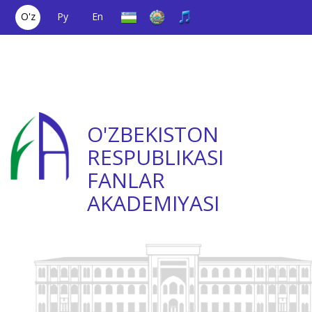
O'z
Ру
En
Yagona aloqa
(+998) 71
;
Ishonch
(+998) 71
raqami
2000036
telefoni
2335623
O'ZBEKISTON
RESPUBLIKASI
FANLAR
AKADEMIYASI