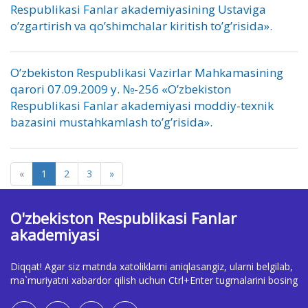
Respublikasi Fanlar akademiyasining Ustaviga
o’zgartirish va qo’shimchalar kiritish to’g’risida».
O’zbekiston Respublikasi Vazirlar Mahkamasining
qarori 07.09.2009 y. №-256 «O’zbekiston
Respublikasi Fanlar akademiyasi moddiy-texnik
bazasini mustahkamlash to’g’risida».
«
1
2
3
»
O'zbekiston Respublikasi Fanlar
akademiyasi
Diqqat! Agar siz matnda xatoliklarni aniqlasangiz, ularni belgilab,
ma`muriyatni xabardor qilish uchun Ctrl+Enter tugmalarini bosing