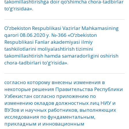
takomillashtirishga doir qo‘shimcha chora-tadbirlar
to‘g‘risidaa».
O’zbekiston Respublikasi Vazirlar Mahkamasining
qarori 08.06.2020 y. №-366 «O‘zbekiston
Respublikasi Fanlar akademiyasi ilmiy
tashkilotlarini moliyalashtirish tizimini
takomillashtirish hamda samaradorligini oshirish
chora-tadbirlari to‘g‘risida».
согласно которому внесены изменения в
некоторые решения Правительства Республики
Узбекистан согласно приложению по
изменению окладов должностных лиц НИУ и
ВУЗов и научных работников, выполняющих
исследования по фундаментальным,
прикладным и инновационным