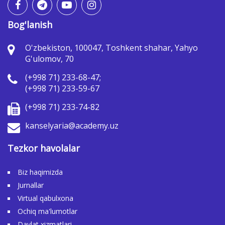
Bog'lanish
O'zbekiston, 100047, Toshkent shahar, Yahyo
G'ulomov, 70
(+998 71) 233-68-47;
(+998 71) 233-59-67
(+998 71) 233-74-82
kanselyaria@academy.uz
Tezkor havolalar
Biz haqimizda
Jurnallar
Virtual qabulxona
Ochiq ma'lumotlar
Davlat xizmatlari