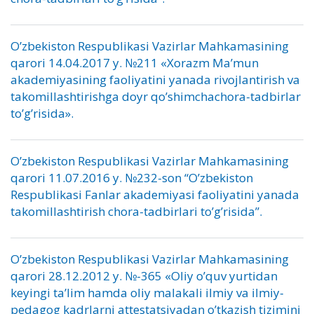
O’zbekiston Respublikasi Vazirlar Mahkamasining
qarori 14.04.2017 y. №211 «Xorazm Ma’mun
akademiyasining faoliyatini yanada rivojlantirish va
takomillashtirishga doyr qo’shimchachora-tadbirlar
to’g’risida».
O’zbekiston Respublikasi Vazirlar Mahkamasining
qarori 11.07.2016 y. №232-son “O’zbekiston
Respublikasi Fanlar akademiyasi faoliyatini yanada
takomillashtirish chora-tadbirlari to’g’risida”.
O’zbekiston Respublikasi Vazirlar Mahkamasining
qarori 28.12.2012 y. №-365 «Oliy o’quv yurtidan
keyingi ta’lim hamda oliy malakali ilmiy va ilmiy-
pedagog kadrlarni attestatsiyadan o’tkazish tizimini