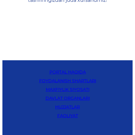
tashrifingizdan juda xursandmiz!
PORTAL HAQIDA
FOYDALANISH SHARTLARI
MAXFIYLIK SIYOSATI
DAVLAT ORGANLARI
HUJJATLAR
FAOLIYAT