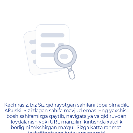
404 — Страница не найд
Kechirasiz, biz Siz qidirayotgan sahifani topa olmadik.
Afsuski, Siz izlagan sahifa mavjud emas. Eng yaxshisi,
bosh sahifamizga qaytib, navigatsiya va qidiruvdan
foydalanish yoki URL manzilini kiritishda xatolik
borligini tekshirgan ma'qul. Sizga katta rahmat,