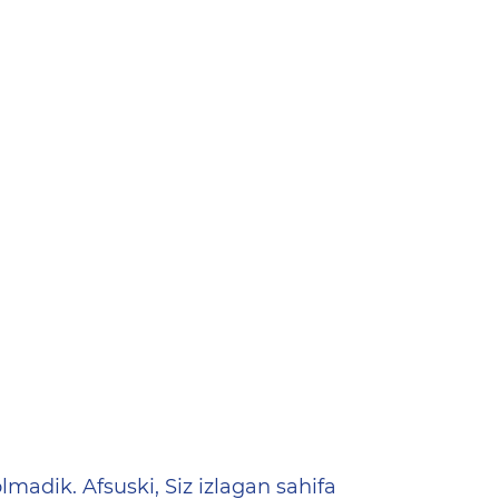
ена
lmadik. Afsuski, Siz izlagan sahifa