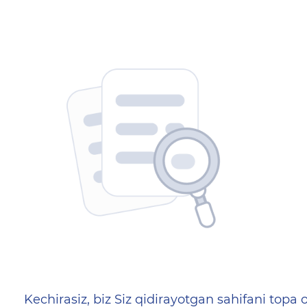
404 — Страница не найд
Kechirasiz, biz Siz qidirayotgan sahifani topa o