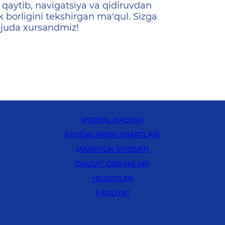
qaytib, navigatsiya va qidiruvdan
k borligini tekshirgan ma'qul. Sizga
 juda xursandmiz!
PORTAL HAQIDA
FOYDALANISH SHARTLARI
MAXFIYLIK SIYOSATI
DAVLAT ORGANLARI
HUJJATLAR
FAOLIYAT