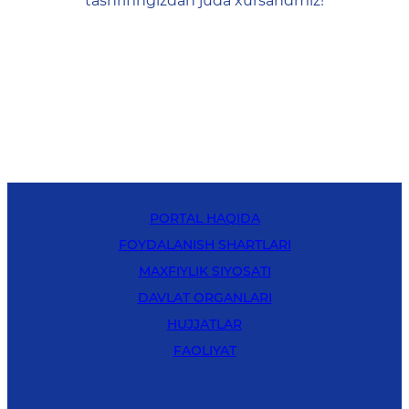
tashrifingizdan juda xursandmiz!
PORTAL HAQIDA
FOYDALANISH SHARTLARI
MAXFIYLIK SIYOSATI
DAVLAT ORGANLARI
HUJJATLAR
FAOLIYAT