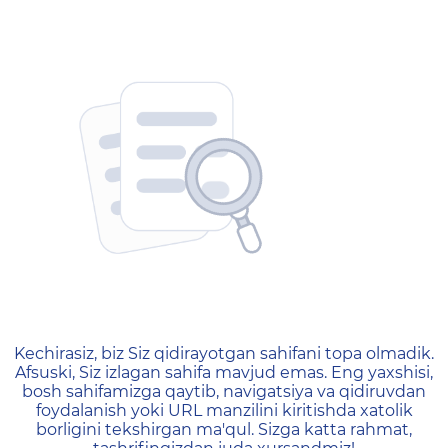
404 — Страница не найд
Kechirasiz, biz Siz qidirayotgan sahifani topa olmadik.
Afsuski, Siz izlagan sahifa mavjud emas. Eng yaxshisi,
bosh sahifamizga qaytib, navigatsiya va qidiruvdan
foydalanish yoki URL manzilini kiritishda xatolik
borligini tekshirgan ma'qul. Sizga katta rahmat,