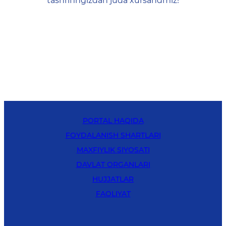
tashrifingizdan juda xursandmiz!
PORTAL HAQIDA
FOYDALANISH SHARTLARI
MAXFIYLIK SIYOSATI
DAVLAT ORGANLARI
HUJJATLAR
FAOLIYAT