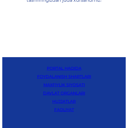
tashrifingizdan juda xursandmiz!
PORTAL HAQIDA
FOYDALANISH SHARTLARI
MAXFIYLIK SIYOSATI
DAVLAT ORGANLARI
HUJJATLAR
FAOLIYAT