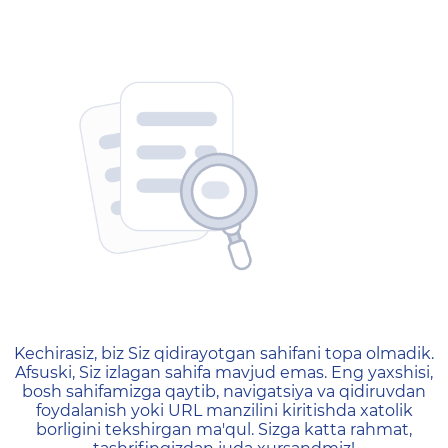
404 — Страница не найд
Kechirasiz, biz Siz qidirayotgan sahifani topa olmadik.
Afsuski, Siz izlagan sahifa mavjud emas. Eng yaxshisi,
bosh sahifamizga qaytib, navigatsiya va qidiruvdan
foydalanish yoki URL manzilini kiritishda xatolik
borligini tekshirgan ma'qul. Sizga katta rahmat,