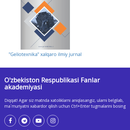
"Geliotexnika" xalqaro ilmiy jurnal
O'zbekiston Respublikasi Fanlar
akademiyasi
Diqqat! Agar siz matnda xatoliklarni aniqlasangiz, ularni belgilab,
ma`muriyatni xabardor qilish uchun Ctrl+Enter tugmalarini bosing