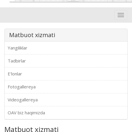
Toggl
navig
Matbuot xizmati
Yangiliklar
Tadbirlar
E'lonlar
Fotogallereya
Videogallereya
OAV biz haqimizda
Matbuot xizmati