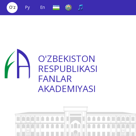
O'z
Ру
En
Yagona aloqa
(+998) 71
;
Ishonch
(+998) 71
raqami
2000036
telefoni
2335623
O'ZBEKISTON
RESPUBLIKASI
FANLAR
AKADEMIYASI