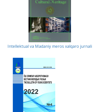
Intellektual va Madaniy meros xalqaro jurnali