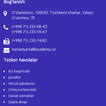
Bog'lanish
O'zbekiston, 100047, Toshkent shahar, Yahyo
G'ulomov, 70
(+998 71) 233-68-47;
(+998 71) 233-59-67
(+998 71) 233-74-82
kanselyaria@academy.uz
Tezkor havolalar
Biz haqimizda
Jurnallar
Virtual qabulxona
Ochiq ma'lumotlar
Davlat xizmatlari
Qayta aloqa