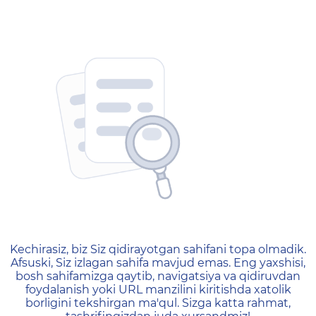
404 — Страница не найд
Kechirasiz, biz Siz qidirayotgan sahifani topa olmadik.
Afsuski, Siz izlagan sahifa mavjud emas. Eng yaxshisi,
bosh sahifamizga qaytib, navigatsiya va qidiruvdan
foydalanish yoki URL manzilini kiritishda xatolik
borligini tekshirgan ma'qul. Sizga katta rahmat,