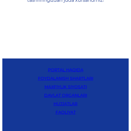
tashrifingizdan juda xursandmiz!
PORTAL HAQIDA
FOYDALANISH SHARTLARI
MAXFIYLIK SIYOSATI
DAVLAT ORGANLARI
HUJJATLAR
FAOLIYAT