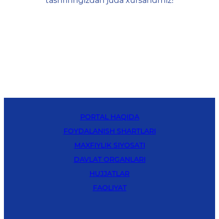
tashrifingizdan juda xursandmiz!
PORTAL HAQIDA
FOYDALANISH SHARTLARI
MAXFIYLIK SIYOSATI
DAVLAT ORGANLARI
HUJJATLAR
FAOLIYAT