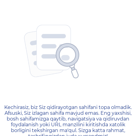
404 — Страница не найд
Kechirasiz, biz Siz qidirayotgan sahifani topa olmadik.
Afsuski, Siz izlagan sahifa mavjud emas. Eng yaxshisi,
bosh sahifamizga qaytib, navigatsiya va qidiruvdan
foydalanish yoki URL manzilini kiritishda xatolik
borligini tekshirgan ma'qul. Sizga katta rahmat,