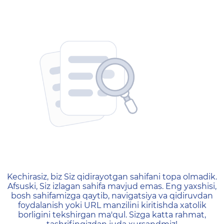
404 — Страница не найд
Kechirasiz, biz Siz qidirayotgan sahifani topa olmadik.
Afsuski, Siz izlagan sahifa mavjud emas. Eng yaxshisi,
bosh sahifamizga qaytib, navigatsiya va qidiruvdan
foydalanish yoki URL manzilini kiritishda xatolik
borligini tekshirgan ma'qul. Sizga katta rahmat,