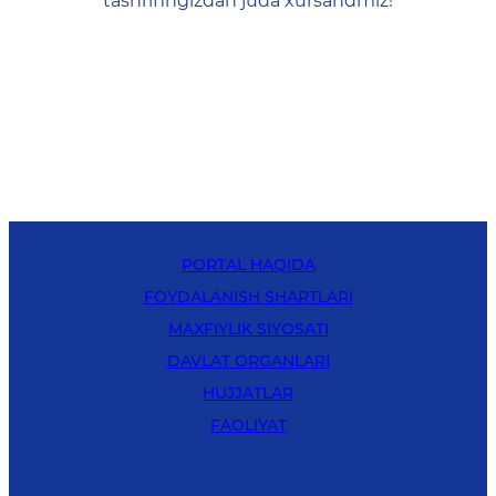
tashrifingizdan juda xursandmiz!
PORTAL HAQIDA
FOYDALANISH SHARTLARI
MAXFIYLIK SIYOSATI
DAVLAT ORGANLARI
HUJJATLAR
FAOLIYAT