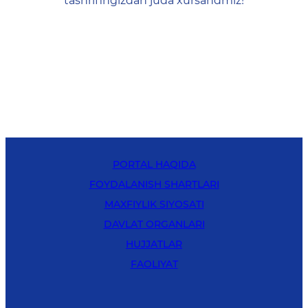
tashrifingizdan juda xursandmiz!
PORTAL HAQIDA
FOYDALANISH SHARTLARI
MAXFIYLIK SIYOSATI
DAVLAT ORGANLARI
HUJJATLAR
FAOLIYAT