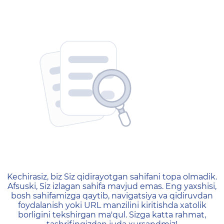
404 — Страница не найд
Kechirasiz, biz Siz qidirayotgan sahifani topa olmadik.
Afsuski, Siz izlagan sahifa mavjud emas. Eng yaxshisi,
bosh sahifamizga qaytib, navigatsiya va qidiruvdan
foydalanish yoki URL manzilini kiritishda xatolik
borligini tekshirgan ma'qul. Sizga katta rahmat,