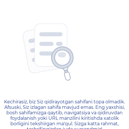
404 — Страница не найд
Kechirasiz, biz Siz qidirayotgan sahifani topa olmadik.
Afsuski, Siz izlagan sahifa mavjud emas. Eng yaxshisi,
bosh sahifamizga qaytib, navigatsiya va qidiruvdan
foydalanish yoki URL manzilini kiritishda xatolik
borligini tekshirgan ma'qul. Sizga katta rahmat,