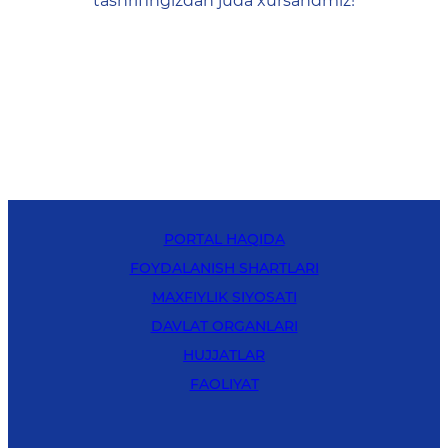
tashrifingizdan juda xursandmiz!
PORTAL HAQIDA
FOYDALANISH SHARTLARI
MAXFIYLIK SIYOSATI
DAVLAT ORGANLARI
HUJJATLAR
FAOLIYAT