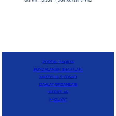
tashrifingizdan juda xursandmiz!
PORTAL HAQIDA
FOYDALANISH SHARTLARI
MAXFIYLIK SIYOSATI
DAVLAT ORGANLARI
HUJJATLAR
FAOLIYAT