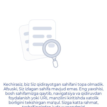
404 — Страница не найд
Kechirasiz, biz Siz qidirayotgan sahifani topa olmadik.
Afsuski, Siz izlagan sahifa mavjud emas. Eng yaxshisi,
bosh sahifamizga qaytib, navigatsiya va qidiruvdan
foydalanish yoki URL manzilini kiritishda xatolik
borligini tekshirgan ma'qul. Sizga katta rahmat,