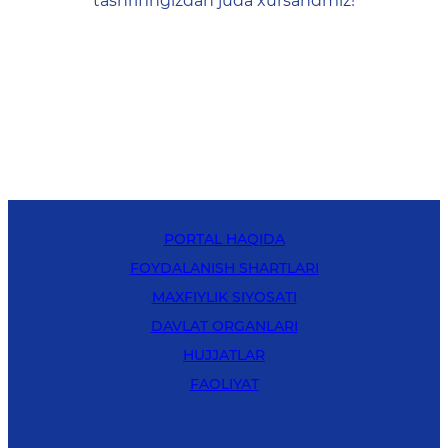
tashrifingizdan juda xursandmiz!
PORTAL HAQIDA
FOYDALANISH SHARTLARI
MAXFIYLIK SIYOSATI
DAVLAT ORGANLARI
HUJJATLAR
FAOLIYAT