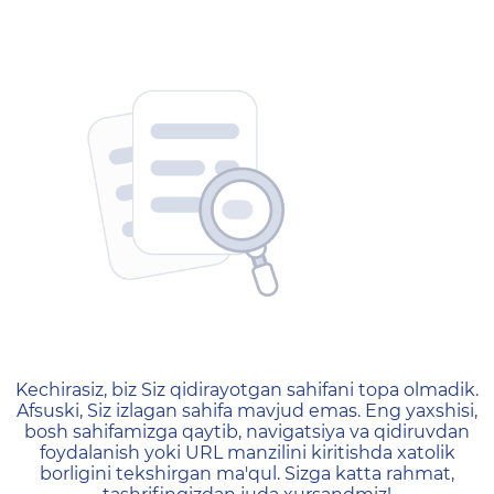
404 — Страница не найд
Kechirasiz, biz Siz qidirayotgan sahifani topa olmadik.
Afsuski, Siz izlagan sahifa mavjud emas. Eng yaxshisi,
bosh sahifamizga qaytib, navigatsiya va qidiruvdan
foydalanish yoki URL manzilini kiritishda xatolik
borligini tekshirgan ma'qul. Sizga katta rahmat,