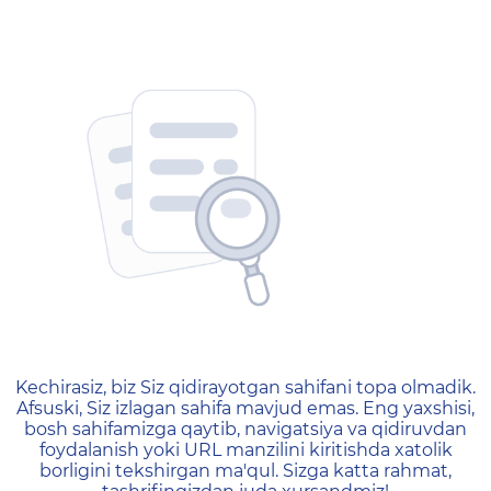
404 — Страница не найд
Kechirasiz, biz Siz qidirayotgan sahifani topa olmadik.
Afsuski, Siz izlagan sahifa mavjud emas. Eng yaxshisi,
bosh sahifamizga qaytib, navigatsiya va qidiruvdan
foydalanish yoki URL manzilini kiritishda xatolik
borligini tekshirgan ma'qul. Sizga katta rahmat,