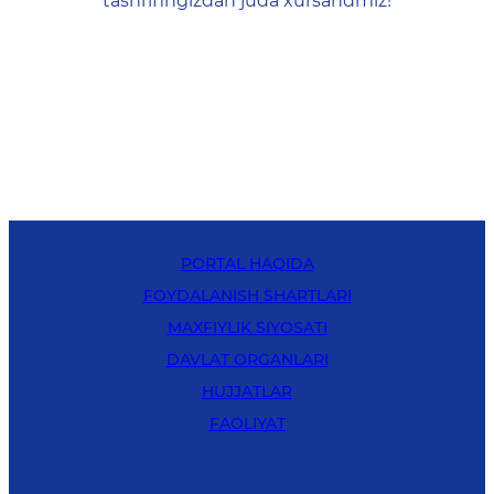
tashrifingizdan juda xursandmiz!
PORTAL HAQIDA
FOYDALANISH SHARTLARI
MAXFIYLIK SIYOSATI
DAVLAT ORGANLARI
HUJJATLAR
FAOLIYAT