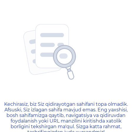
404 — Страница не найд
Kechirasiz, biz Siz qidirayotgan sahifani topa olmadik.
Afsuski, Siz izlagan sahifa mavjud emas. Eng yaxshisi,
bosh sahifamizga qaytib, navigatsiya va qidiruvdan
foydalanish yoki URL manzilini kiritishda xatolik
borligini tekshirgan ma'qul. Sizga katta rahmat,