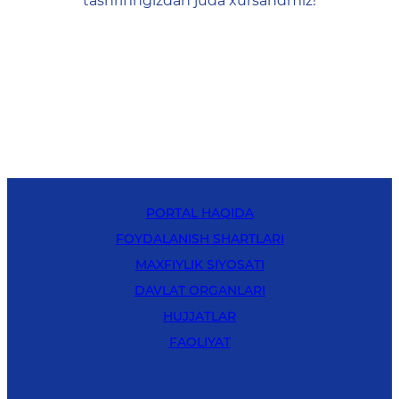
tashrifingizdan juda xursandmiz!
PORTAL HAQIDA
FOYDALANISH SHARTLARI
MAXFIYLIK SIYOSATI
DAVLAT ORGANLARI
HUJJATLAR
FAOLIYAT