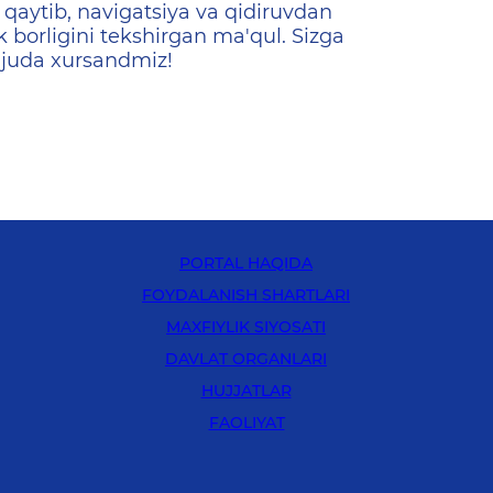
qaytib, navigatsiya va qidiruvdan
k borligini tekshirgan ma'qul. Sizga
 juda xursandmiz!
PORTAL HAQIDA
FOYDALANISH SHARTLARI
MAXFIYLIK SIYOSATI
DAVLAT ORGANLARI
HUJJATLAR
FAOLIYAT