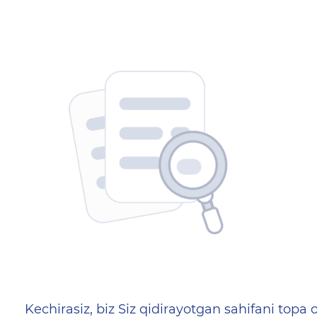
404 — Страница не найд
Kechirasiz, biz Siz qidirayotgan sahifani topa o