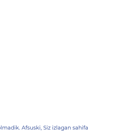
ена
lmadik. Afsuski, Siz izlagan sahifa