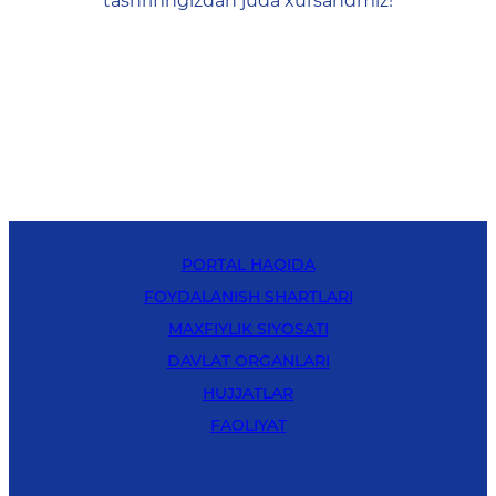
tashrifingizdan juda xursandmiz!
PORTAL HAQIDA
FOYDALANISH SHARTLARI
MAXFIYLIK SIYOSATI
DAVLAT ORGANLARI
HUJJATLAR
FAOLIYAT