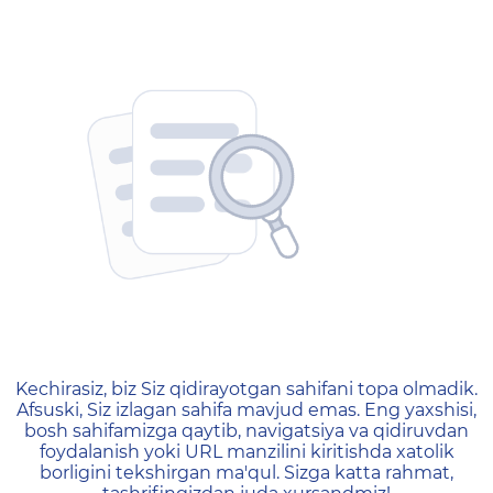
404 — Страница не найд
Kechirasiz, biz Siz qidirayotgan sahifani topa olmadik.
Afsuski, Siz izlagan sahifa mavjud emas. Eng yaxshisi,
bosh sahifamizga qaytib, navigatsiya va qidiruvdan
foydalanish yoki URL manzilini kiritishda xatolik
borligini tekshirgan ma'qul. Sizga katta rahmat,