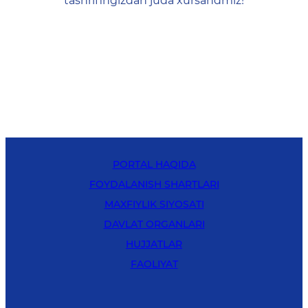
tashrifingizdan juda xursandmiz!
PORTAL HAQIDA
FOYDALANISH SHARTLARI
MAXFIYLIK SIYOSATI
DAVLAT ORGANLARI
HUJJATLAR
FAOLIYAT