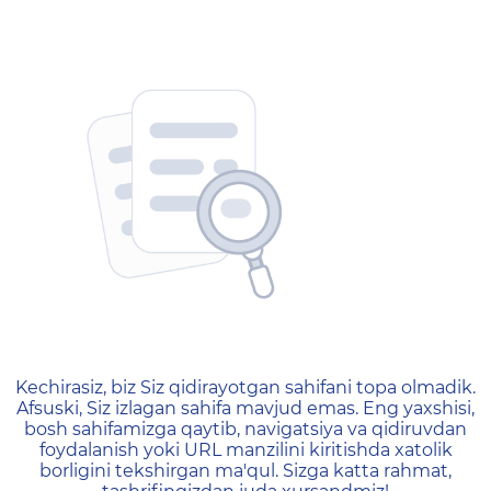
404 — Страница не найд
Kechirasiz, biz Siz qidirayotgan sahifani topa olmadik.
Afsuski, Siz izlagan sahifa mavjud emas. Eng yaxshisi,
bosh sahifamizga qaytib, navigatsiya va qidiruvdan
foydalanish yoki URL manzilini kiritishda xatolik
borligini tekshirgan ma'qul. Sizga katta rahmat,