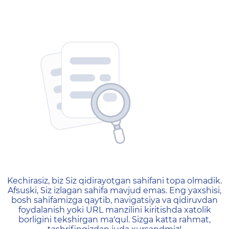
404 — Страница не найд
Kechirasiz, biz Siz qidirayotgan sahifani topa olmadik.
Afsuski, Siz izlagan sahifa mavjud emas. Eng yaxshisi,
bosh sahifamizga qaytib, navigatsiya va qidiruvdan
foydalanish yoki URL manzilini kiritishda xatolik
borligini tekshirgan ma'qul. Sizga katta rahmat,