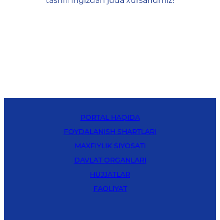
tashrifingizdan juda xursandmiz!
PORTAL HAQIDA
FOYDALANISH SHARTLARI
MAXFIYLIK SIYOSATI
DAVLAT ORGANLARI
HUJJATLAR
FAOLIYAT