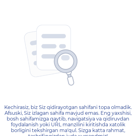
404 — Страница не найд
Kechirasiz, biz Siz qidirayotgan sahifani topa olmadik.
Afsuski, Siz izlagan sahifa mavjud emas. Eng yaxshisi,
bosh sahifamizga qaytib, navigatsiya va qidiruvdan
foydalanish yoki URL manzilini kiritishda xatolik
borligini tekshirgan ma'qul. Sizga katta rahmat,