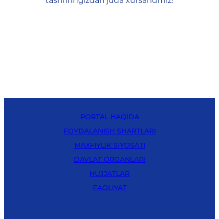
tashrifingizdan juda xursandmiz!
PORTAL HAQIDA
FOYDALANISH SHARTLARI
MAXFIYLIK SIYOSATI
DAVLAT ORGANLARI
HUJJATLAR
FAOLIYAT