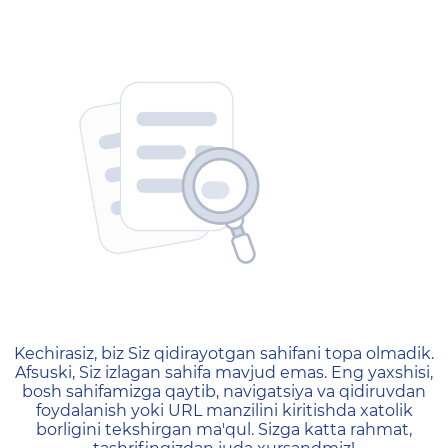
404 — Страница не найд
Kechirasiz, biz Siz qidirayotgan sahifani topa olmadik.
Afsuski, Siz izlagan sahifa mavjud emas. Eng yaxshisi,
bosh sahifamizga qaytib, navigatsiya va qidiruvdan
foydalanish yoki URL manzilini kiritishda xatolik
borligini tekshirgan ma'qul. Sizga katta rahmat,