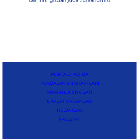
tashrifingizdan juda xursandmiz!
PORTAL HAQIDA
FOYDALANISH SHARTLARI
MAXFIYLIK SIYOSATI
DAVLAT ORGANLARI
HUJJATLAR
FAOLIYAT