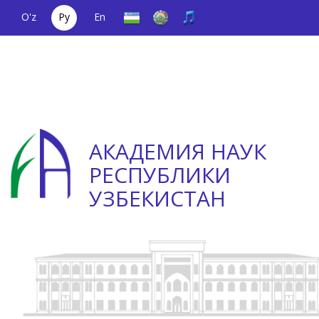
O'z
Ру
En
Единый
(+998) 71
;
Телефон
(+998) 71
телефонный
2000036
доверия
2335623
номер
АКАДЕМИЯ НАУК
РЕСПУБЛИКИ
УЗБЕКИСТАН