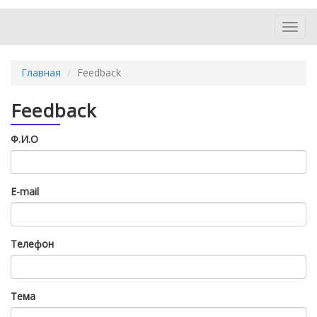
Toggl
navig
Главная
Feedback
Feedback
Ф.И.О
E-mail
Телефон
Тема