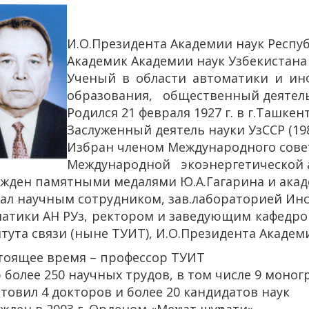
И.О.Президента Академии наук Республ
Академик Академии наук Узбекистана (
Ученый в области автоматики и ин
образования, общественный деятел
Родился 21 февраля 1927 г. в г.Ташкен
Заслуженный деятель науки УзССР (1988
Избран членом Международного сове
Международной экоэнергетической 
жден памятными медалями Ю.А.Гагарина и акад
ал научным сотрудником, зав.лабораторией Ин
атики АН РУз, ректором и заведующим кафедро
тута связи (ныне ТУИТ), И.О.Президента Академ
тоящее время – профессор ТУИТ
 более 250 научных трудов, в том числе 9 моно
товил 4 докторов и более 20 кандидатов наук