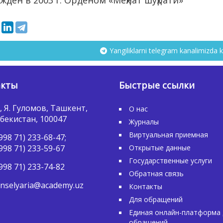
жден в 2003 г. Орденом «Меҳнат шуҳрати»
Yangiliklarni telegram kanalimizda k
акты
Быстрые ссылки
, Я. Гуломов, Ташкент,
О нас
бекистан, 100047
Журналы
Виртуальная приемная
998 71) 233-68-47;
998 71) 233-59-67
Открытые данные
Государственные услуги
998 71) 233-74-82
Обратная связь
nselyaria@academy.uz
Контакты
Для обращений
Единая онлайн-платформа 
обращений