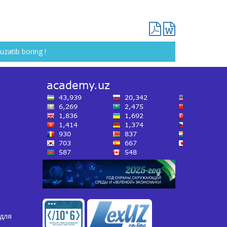
uzatib boring !
для