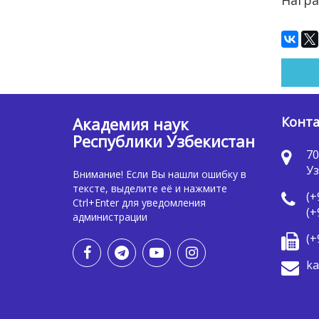
Награ
Академия наук
Конт
Республики Узбекистан
70
Уз
Внимание! Если Вы нашли ошибку в
тексте, выделите её и нажмите
(+
Ctrl+Enter для уведомления
(+
администрации
(+
ka