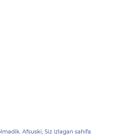
ена
lmadik. Afsuski, Siz izlagan sahifa