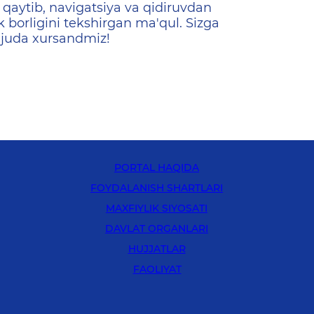
qaytib, navigatsiya va qidiruvdan
k borligini tekshirgan ma'qul. Sizga
 juda xursandmiz!
PORTAL HAQIDA
FOYDALANISH SHARTLARI
MAXFIYLIK SIYOSATI
DAVLAT ORGANLARI
HUJJATLAR
FAOLIYAT