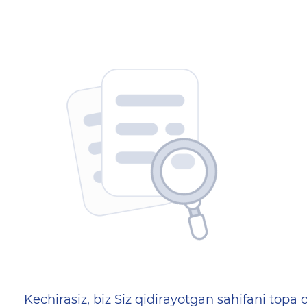
404 — Страница не найд
Kechirasiz, biz Siz qidirayotgan sahifani topa o