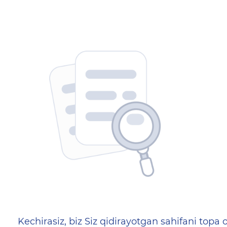
404 — Страница не найд
Kechirasiz, biz Siz qidirayotgan sahifani topa o