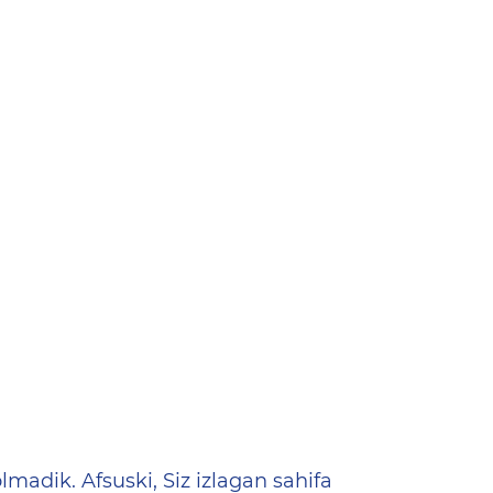
ена
lmadik. Afsuski, Siz izlagan sahifa