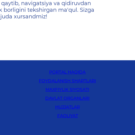
qaytib, navigatsiya va qidiruvdan
k borligini tekshirgan ma'qul. Sizga
 juda xursandmiz!
PORTAL HAQIDA
FOYDALANISH SHARTLARI
MAXFIYLIK SIYOSATI
DAVLAT ORGANLARI
HUJJATLAR
FAOLIYAT