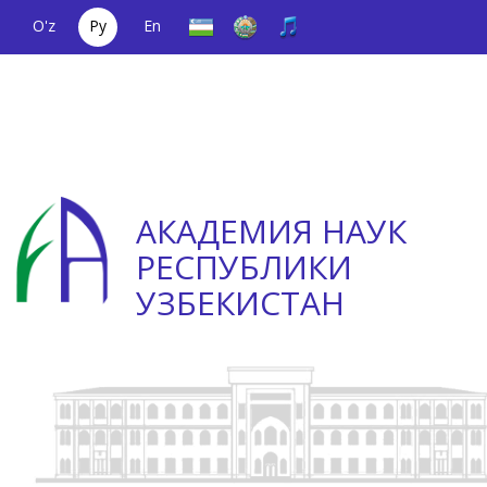
O'z
Ру
En
Единый
(+998) 71
;
Телефон
(+998) 71
телефонный
2000036
доверия
2335623
номер
АКАДЕМИЯ НАУК
РЕСПУБЛИКИ
УЗБЕКИСТАН