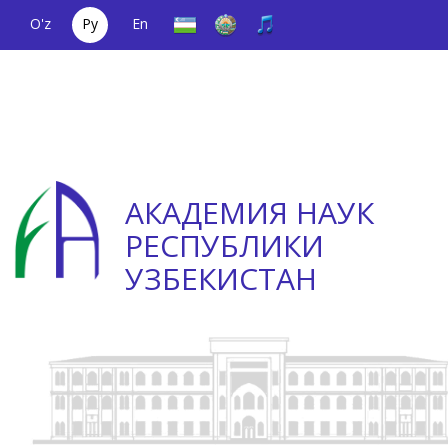
O'z
Ру
En
Единый
(+998) 71
;
Телефон
(+998) 71
телефонный
2000036
доверия
2335623
номер
АКАДЕМИЯ НАУК
РЕСПУБЛИКИ
УЗБЕКИСТАН