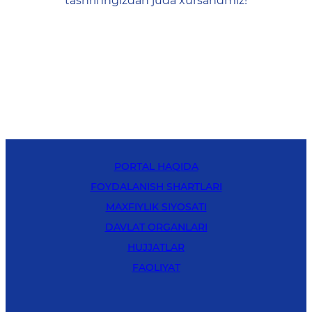
tashrifingizdan juda xursandmiz!
PORTAL HAQIDA
FOYDALANISH SHARTLARI
MAXFIYLIK SIYOSATI
DAVLAT ORGANLARI
HUJJATLAR
FAOLIYAT