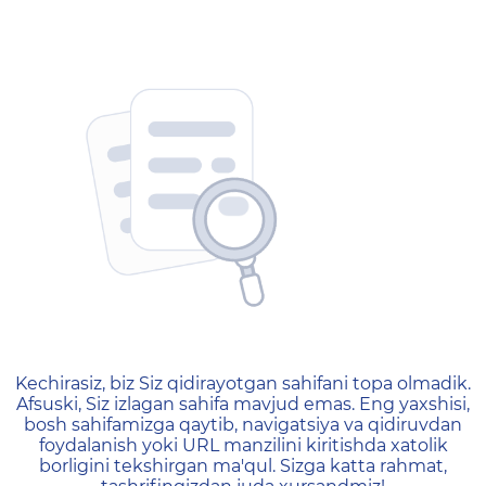
404 — Страница не найд
Kechirasiz, biz Siz qidirayotgan sahifani topa olmadik.
Afsuski, Siz izlagan sahifa mavjud emas. Eng yaxshisi,
bosh sahifamizga qaytib, navigatsiya va qidiruvdan
foydalanish yoki URL manzilini kiritishda xatolik
borligini tekshirgan ma'qul. Sizga katta rahmat,