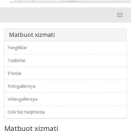
Toggl
navig
Matbuot xizmati
Yangiliklar
Tadbirlar
E'lonlar
Fotogallereya
Videogallereya
OAV biz haqimizda
Matbuot xizmati