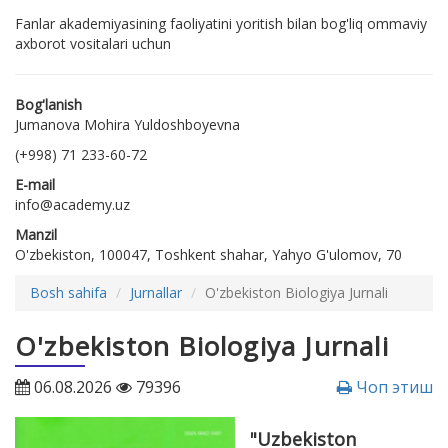
Fanlar akademiyasining faoliyatini yoritish bilan bog'liq ommaviy
axborot vositalari uchun
Bog'lanish
Jumanova Mohira Yuldoshboyevna
(+998) 71 233-60-72
E-mail
info@academy.uz
Manzil
O'zbekiston, 100047, Toshkent shahar, Yahyo G'ulomov, 70
Bosh sahifa
Jurnallar
O'zbekiston Biologiya Jurnali
O'zbekiston Biologiya Jurnali
06.08.2026
79396
Чоп этиш
"Uzbekiston