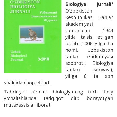
Biologiya Jurnali"
O'zbekiston
Respublikasi Fanlar
akademiyasi
tomonidan 1943
yilda ta'sis etilgan
bo'lib (2006 yilgacha
nomi, Uzbekiston
fanlar akademiyasi
axboroti, Biologiya
fanlari seriyasi),
yiliga 6 ta son
shaklida chop etiladi.
Tahririyat a'zolari biologiyaning turli ilmiy
yo'nalishlarida tadqiqot olib borayotgan
mutaxassislar iborat.