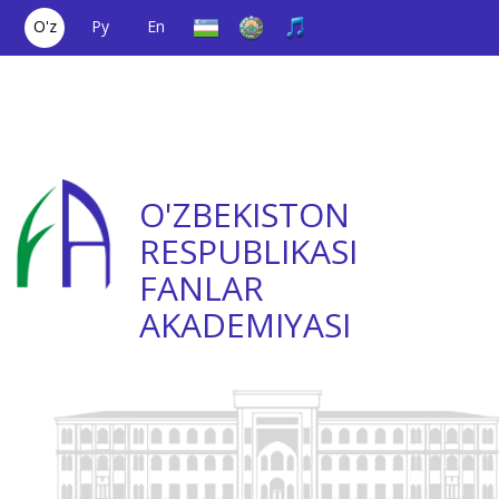
O'z
Ру
En
Yagona aloqa
(+998) 71
;
Ishonch
(+998) 71
raqami
2000036
telefoni
2335623
O'ZBEKISTON
RESPUBLIKASI
FANLAR
AKADEMIYASI