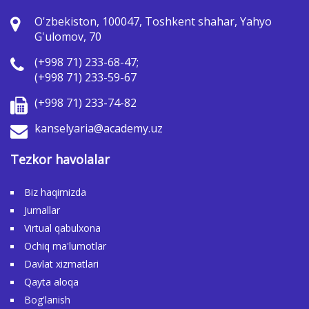
O'zbekiston, 100047, Toshkent shahar, Yahyo
G'ulomov, 70
(+998 71) 233-68-47;
(+998 71) 233-59-67
(+998 71) 233-74-82
kanselyaria@academy.uz
Tezkor havolalar
Biz haqimizda
Jurnallar
Virtual qabulxona
Ochiq ma'lumotlar
Davlat xizmatlari
Qayta aloqa
Bog'lanish