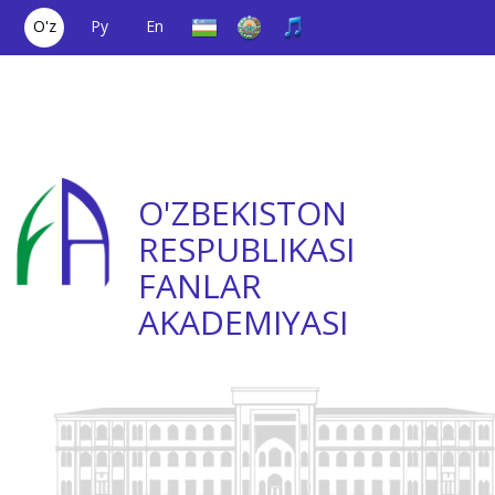
O'z
Ру
En
Yagona aloqa
(+998) 71
;
Ishonch
(+998) 71
raqami
2000036
telefoni
2335623
O'ZBEKISTON
RESPUBLIKASI
FANLAR
AKADEMIYASI