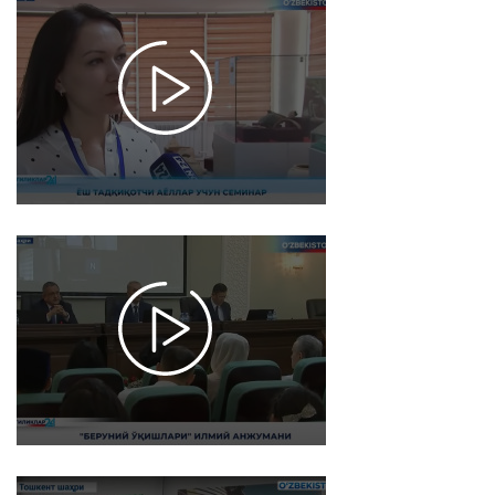
Yangiliklar
24 | Yosh
tadqiqotchi
ayollar
uchun
seminar
2022-09-08
12:50
18033
Yangiliklar
24 |
"Beruniy
oʼqishlari"
ilmiy
anjumani
2022-09-07
12:46
4887
Maxsus