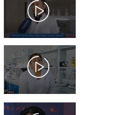
kasalligiga
qarshi
to'plam"
yaratildi
2025-01-25
11:13
2109
Olima ayol //
donli va
dukkakli
o'simliklarning
yangi navlari
bo'yicha ilmiy
tadqiqotlar
2025-01-24
11:11
1325
GapRing tok-
shou //Ayol