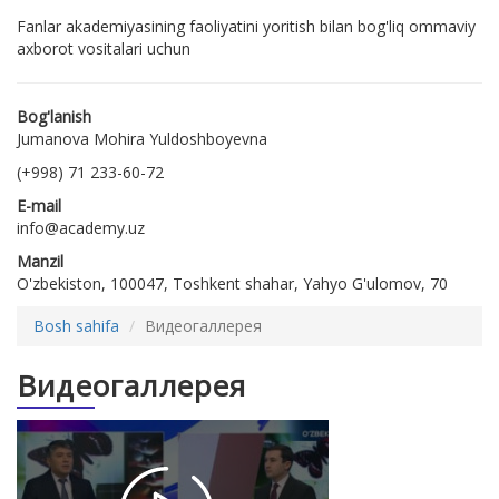
Fanlar akademiyasining faoliyatini yoritish bilan bog'liq ommaviy
axborot vositalari uchun
Bog'lanish
Jumanova Mohira Yuldoshboyevna
(+998) 71 233-60-72
E-mail
info@academy.uz
Manzil
O'zbekiston, 100047, Toshkent shahar, Yahyo G'ulomov, 70
Bosh sahifa
Видеогаллерея
Видеогаллерея
Studiya 24 |
Ilm-fandagi
islohotlar: