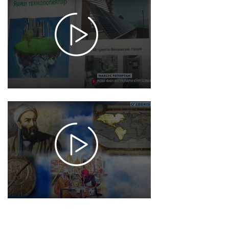
reportaj |
Ilm-fan
yutuqlari
koʼrgazmasi
2022-08-27
12:42
4255
Аbu Rayhon
Beruniy
tavalludining
1050 yilligini
xalqaro
miqyosda
nishonlash -
Bahrom
Abduhalimov
2022-08-27
12:39
4099