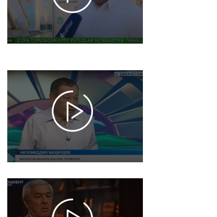
ilmiy
yutuqlari
ko'rgazmasi
2022-08-22
18:30
4052
Yangi
Oʼzbekistonda
el aziz, inson
aziz // f.f.d.,
professor
Nizomiddin
Mahmudov
2022-08-18
12:24
4286
Inson qadri
uchun //
So'nggi
yillarda