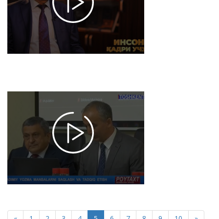
Fanlar
akademiyasi
tizimida olib
borilayotgan
islohotlar
2022-08-11
12:36
4678
Xalqaro
konferensiya
- qadimiy
yozma
manbalarni
saqlash va
tadqiq etish
2022-08-06
14:33
4364
«
1
2
3
4
5
6
7
8
9
10
»