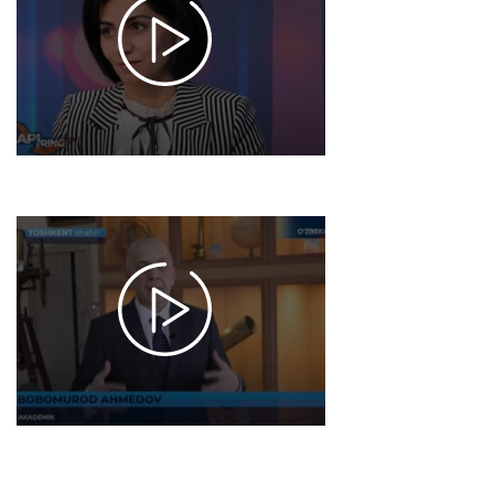
o'qib shahar
olib beradi?!
O'zbekistonda
Ilm-fanda
ayollarning
o'rni qanday?
2025-01-23
11:09
1349
Fakt 24 | 21
- yanvarda
O‘zbekiston
aholisi
katta
sayyoralar
paradini
kuzatishi
mumkin
2025-01-16
11:05
1372