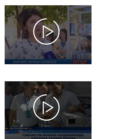
Poytaxt
informatsion
dasturi -
Fanlar
akademiyasi
ilmiy
yutuqlari
ko'rgazmasi
2022-08-26
12:33
4186
Yangiliklar
24 /
O'zbekiston
Fanlar
akademiyasi
ilmiy
ishlanmalari
ko'rgazmasi