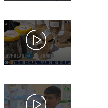
tashkil etildi
2022-08-23
12:36
4480
Zamon
informatsion
dasturi -
Fanlar
akademiyasi
yangi
ishlanmalari
ko'rgazmasi
o'tkazildi
2022-08-22
19:27
4267
Davr
informatsion
dasturida -
Fanlar
akademiyasi