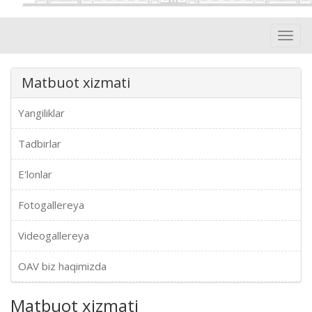
Toggl
navig
Matbuot xizmati
Yangiliklar
Tadbirlar
E'lonlar
Fotogallereya
Videogallereya
OAV biz haqimizda
Matbuot xizmati