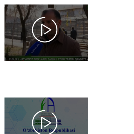
XUSUSIY
HAYVONOT
BOG'LARINI
TASHKIL
ETISH
TARTIBI
QANDAY?
ULAR
QANDAY
NAZORAT
QILINADI?
2025-01-15
11:00
1379
Fanlar
akademiyasi
haqida
(surdotarjimon)
2022-12-19 12:52