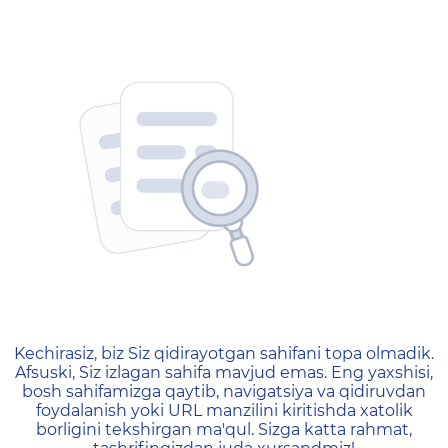
404 — Страница не найд
Kechirasiz, biz Siz qidirayotgan sahifani topa olmadik.
Afsuski, Siz izlagan sahifa mavjud emas. Eng yaxshisi,
bosh sahifamizga qaytib, navigatsiya va qidiruvdan
foydalanish yoki URL manzilini kiritishda xatolik
borligini tekshirgan ma'qul. Sizga katta rahmat,