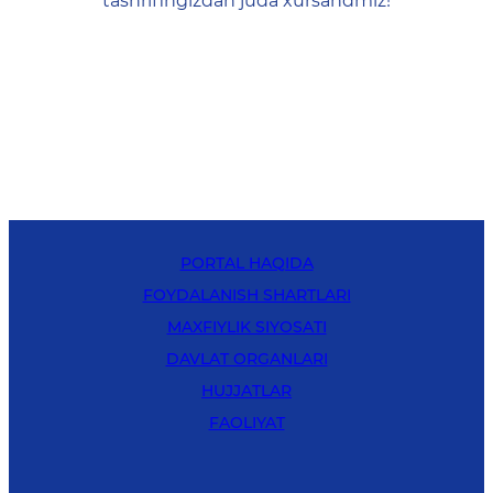
tashrifingizdan juda xursandmiz!
PORTAL HAQIDA
FOYDALANISH SHARTLARI
MAXFIYLIK SIYOSATI
DAVLAT ORGANLARI
HUJJATLAR
FAOLIYAT