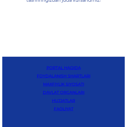
tashrifingizdan juda xursandmiz!
PORTAL HAQIDA
FOYDALANISH SHARTLARI
MAXFIYLIK SIYOSATI
DAVLAT ORGANLARI
HUJJATLAR
FAOLIYAT