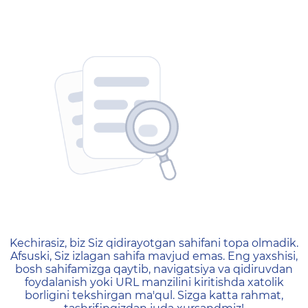
404 — Страница не найд
Kechirasiz, biz Siz qidirayotgan sahifani topa olmadik.
Afsuski, Siz izlagan sahifa mavjud emas. Eng yaxshisi,
bosh sahifamizga qaytib, navigatsiya va qidiruvdan
foydalanish yoki URL manzilini kiritishda xatolik
borligini tekshirgan ma'qul. Sizga katta rahmat,