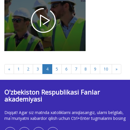
bo'limining
foydali
qazilmalar
borasidagi
tadqiqotlari
2025-02-06
15:22
1515
«
1
2
3
4
5
6
7
8
9
10
»
O'zbekiston Respublikasi Fanlar
akademiyasi
Diqqat! Agar siz matnda xatoliklarni aniqlasangiz, ularni belgilab,
ma`muriyatni xabardor qilish uchun Ctrl+Enter tugmalarini bosing