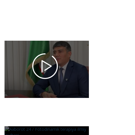
texnologiyalar
– energiya
samaradorligini
2025-02-21 16:05
1647
"Birorta
qush
ko'rinmadi
shu joyda,
bu juda
ayanchli
ahvol" -
Baxtiyor
Xolmatov
2025-02-17
15:57
1683
Ахborot 24 /