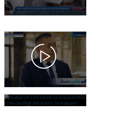
texnologiyasi
yaratildi
2025-02-28 16:15
3387
Inson qadri
uchun/ FA
Qoraqalpog'iston
bo'limi faoliyati
haqida
2025-02-26 16:13
1625
Studiya 24 |
FА Davlat va
huquq
instituti
bo’lim
boshlig’i