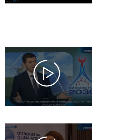
Fotodinamik
terapiya
ilmiy
loyihasi
2025-02-17
15:55
1695
Studiya 24 |
Аkbarshoh
Teshaboyev
– FA Davlat
va huquq
instituti
boʼlim
boshlig'i
2025-02-14
15:54
1784
Ахborot
24 |