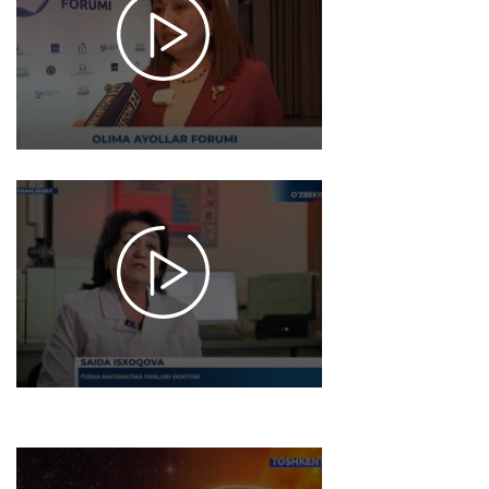
Olima
ayollar
forumi
o'tkazildi
2025-02-
12 15:51
1582
Maxsus
reportaj |
fizika-
matematika
fanlari
doktori
Saida
Isxoqova
2025-02-11
15:45
1624
Magnit
bo'ronlari