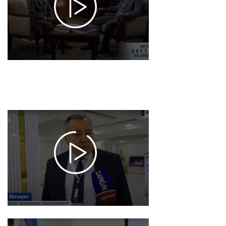
Fanlar
akademiyasi
olimlari
tomonidan
amalga
oshirilayotgan
tadqiqotlar
2025-06-18
11:14
1245
Yosh
olimlarning
tashabbuslari
qo'llab-
quvvatlanmoqda
2025-06-15 11:05
1222
IUCN