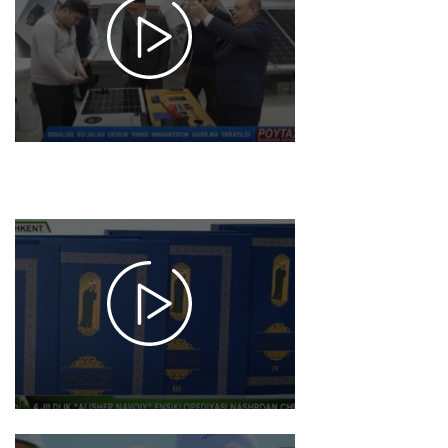
akademiyasi
Fizika-
texnika
instituti
olimlaring
yangi ilmiy
ishlanmalari
2025-02-08
15:34
1501
4 jildlik Navoiy
ensiklopediyasi
nashr etildi
2025-02-07 15:25
1385
FA Navoiy