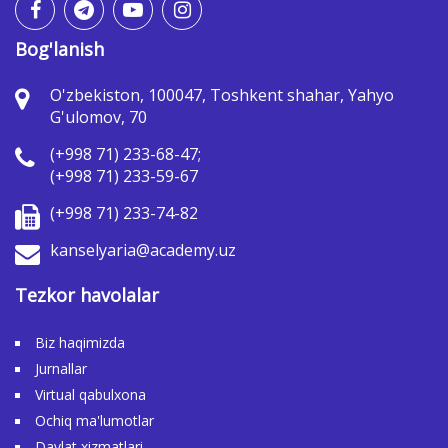
Bog'lanish
O'zbekiston, 100047, Toshkent shahar, Yahyo
G'ulomov, 70
(+998 71) 233-68-47;
(+998 71) 233-59-67
(+998 71) 233-74-82
kanselyaria@academy.uz
Tezkor havolalar
Biz haqimizda
Jurnallar
Virtual qabulxona
Ochiq ma'lumotlar
Davlat xizmatlari