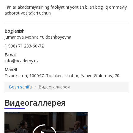
Fanlar akademiyasining faoliyatini yoritish bilan bog'liq ommaviy
axborot vositalari uchun
Bog'lanish
Jumanova Mohira Yuldoshboyevna
(+998) 71 233-60-72
E-mail
info@academy.uz
Manzil
O'zbekiston, 100047, Toshkent shahar, Yahyo G'ulomov, 70
Bosh sahifa
Видеогаллерея
Видеогаллерея
Ortga
qaytmas
islohotlar /