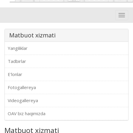
Toggl
navig
Matbuot xizmati
Yangiliklar
Tadbirlar
E'lonlar
Fotogallereya
Videogallereya
OAV biz haqimizda
Matbuot xizmati