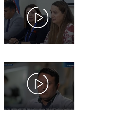
Qizil
ro‘yxati
mezonlari
bo‘yicha
birinchi
xalqaro
seminar
2025-06-
14 11:02
1240
Maxsus
reportaj |
Ilm-fan
integratsiyasi:
olimlarning
ilmiy
tadqiqotlari
va yangi
loyihalari