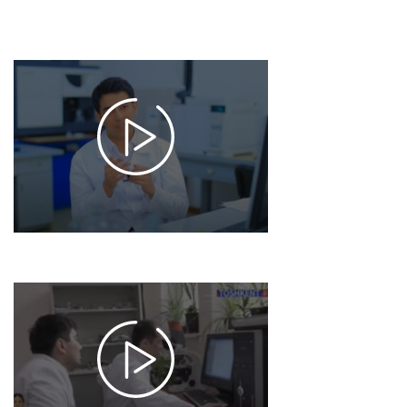
2025-03-04
16:18
3681
Yangi
O'zbekiston /
Ion-plazma va
lazer
texnologiyalari
instituti
olimlari
tadqiqotlari
2025-03-01 16:16
3552
Innovatsion
yondashuvlar
asosida
bioparchalanuvchi
plastik
mahsulotlar olish