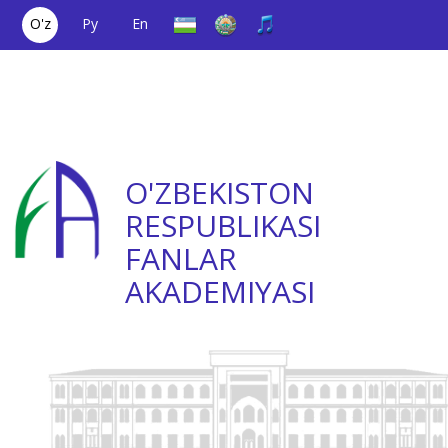
O'z
Ру
En
Yagona aloqa
(+998) 71
;
Ishonch
(+998) 71
raqami
2000036
telefoni
2335623
O'ZBEKISTON
RESPUBLIKASI
FANLAR
AKADEMIYASI