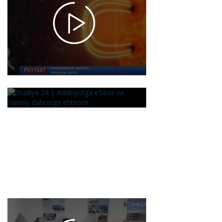
qanday
hosil
bo'ladi?
2025-02-
10 15:43
3657
Studiya 24
|
Adabiyotga
e’tibor va
Navoiy
dahosiga
ehtirom
2025-02-09
15:28
1412
Poytaxt |
Fanlar