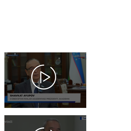
suvi bilan
bog'liq
muammoga
innovatsion
yechim
2026-01-19
17:58
1023
Renessans
yo’li |
Fanlar
akademiyasi
olimlari
faoliyati
2026-01-09
17:52
1012
Zamon / Fanlar
akademiyasi