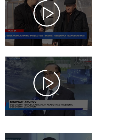
olimlarining
yoqilg‘isiz
“yashil”
issiqxona
texnologiyasi
2025-12-26
17:48
979
O'zbekiston-
AQSH: Iqtidorli
yoshlarimiz
Amerikaning
eng nufuzli
universitetlarida
tahsil
olishmoqda
2025-12-26 17:38
940
Maxsus