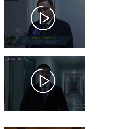
reportaj /
Saratonga
qarshi
mahalliy
dorilar
2025-12-18
17:34
1447
Byurokratiyani
qisqartirish –
korrupsiyaga
qarshi
kurashning
eng samarali
va barqaror
usuli
2025-12-18 17:32
1025