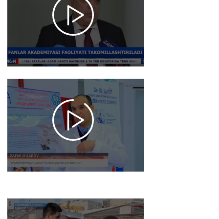
faoliyati
takomillashtiriladi
2026-01-05 17:54
1029
MAXSUS
REPORTAJ /
Yadro fizikasi
instituti
"Radiopreparat"
muassasasiga
press-tur
tashkil etildi
2025-12-26 17:50
1084
Fakt 24 |
O‘zbek