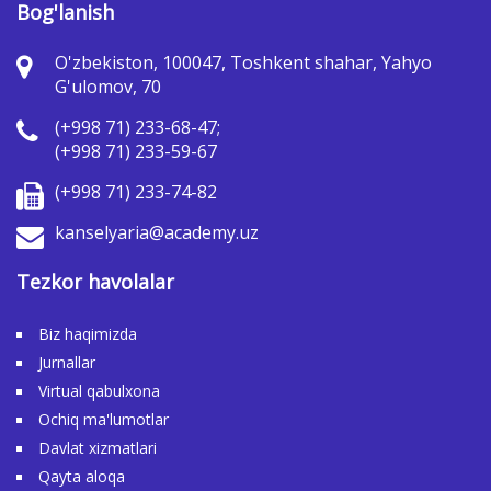
Bog'lanish
O'zbekiston, 100047, Toshkent shahar, Yahyo
G'ulomov, 70
(+998 71) 233-68-47;
(+998 71) 233-59-67
(+998 71) 233-74-82
kanselyaria@academy.uz
Tezkor havolalar
Biz haqimizda
Jurnallar
Virtual qabulxona
Ochiq ma'lumotlar
Davlat xizmatlari
Qayta aloqa