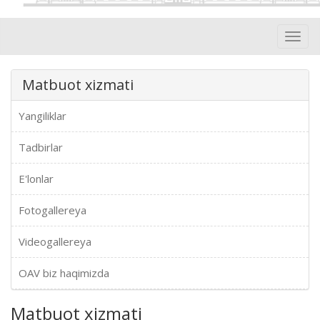
Toggl
navig
Matbuot xizmati
Yangiliklar
Tadbirlar
E'lonlar
Fotogallereya
Videogallereya
OAV biz haqimizda
Matbuot xizmati