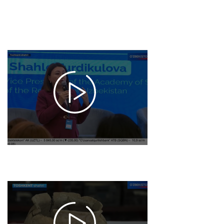
Asqarov
2025-12-
02 15:46
1050
Axborot
24 |
Markaziy
Osiyo
olima
ayollar
forumi
o‘tkazildi
2025-12-
02 10:48
1582
Fakt 24 /
Buyuk Ipak
yo‘li tarixini
yangilaydigan