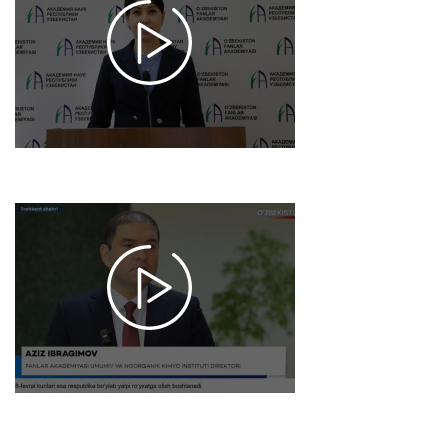
akademiyasida
amalga
oshirilgan
ishlar, ilmiy-
tadqiqot
natijalari
2026-01-22
18:03
7443
Axborot 24 /
Yangilangan
“O‘zbekiston-
2030”
strategiyasi
jamoatchilik
muhokamasida
2026-01-20 10:56
1517
Ichimlik