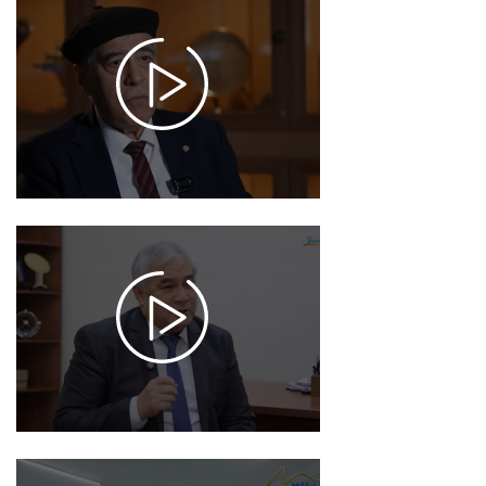
Mirzo Ulug'bek
rasadxonasi
astronomiyaning
fan sifatida
shakllanishiga
asos bo'ldi
2025-12-16 17:29
956
Dunyoni
qo'lga
olar
edik..!
2025-12-
13 17:27
937
Renessans