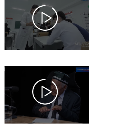
yo'lnomasi /
Ilm-fan
sohasi -
davlatimiz
siyosatining
ustuvor
yo'nalishi
2025-12-04
17:50
994
Davra
podcasti /
"Katta
olim
bo'lishni
istayman"
-
arxeolog
olim
Ahmadali