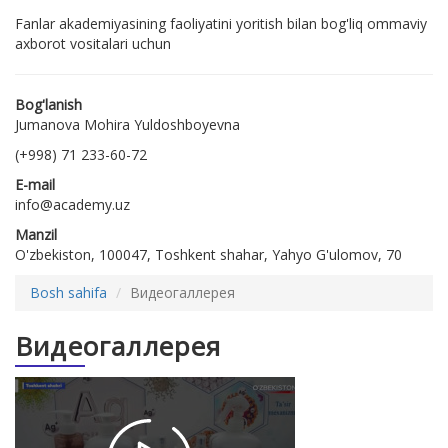
Fanlar akademiyasining faoliyatini yoritish bilan bog'liq ommaviy
axborot vositalari uchun
Bog'lanish
Jumanova Mohira Yuldoshboyevna
(+998) 71 233-60-72
E-mail
info@academy.uz
Manzil
O'zbekiston, 100047, Toshkent shahar, Yahyo G'ulomov, 70
Bosh sahifa
Видеогаллерея
Видеогаллерея
Olimlarimiz
tomonidan
yaratilgan