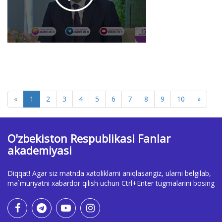
siyosiy va
xalqaro
ahamiyati
haqida
2025-11-19 13:15
1880
«
1
2
3
4
5
6
7
8
9
10
»
O'zbekiston Respublikasi Fanlar
akademiyasi
Diqqat! Agar siz matnda xatoliklarni aniqlasangiz, ularni belgilab,
ma`muriyatni xabardor qilish uchun Ctrl+Enter tugmalarini bosing