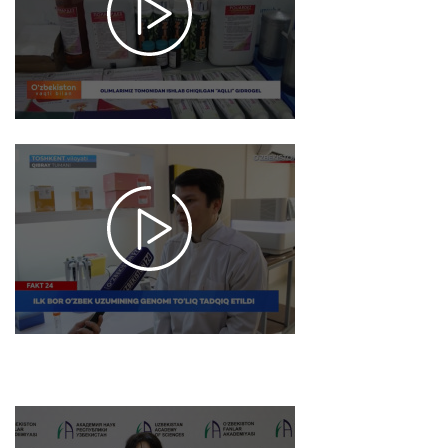
"AQLLI
GIDROGEL"
2026-01-26
18:05
6620
Fakt 24 /
Ilk bor
o‘zbek
uzumining
genomi
to‘liq
tadqiq
etildi
2026-01-23
10:00
6789
Brifing / 2025-
yilda Fanlar