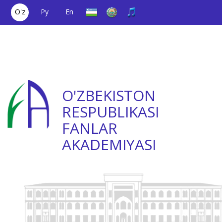
O'z
Ру
En
Yagona aloqa
(+998) 71
;
Ishonch
(+998) 71
raqami
2000036
telefoni
2335623
O'ZBEKISTON
RESPUBLIKASI
FANLAR
AKADEMIYASI