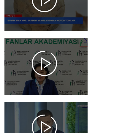
noyob
topilma
2025-11-26
15:42
1057
Brifing / Ali
Qushchi
ilmiy
merosining
o'rganilishi
2025-11-20
18:17
2366
Markaziy Osiyo
davlatlari
Rahbarlari
maslahat
uchrashuvining