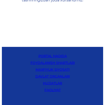
tashrifingizdan juda xursandmiz!
PORTAL HAQIDA
FOYDALANISH SHARTLARI
MAXFIYLIK SIYOSATI
DAVLAT ORGANLARI
HUJJATLAR
FAOLIYAT