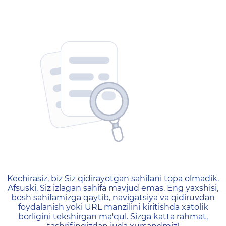
404 — Страница не найд
Kechirasiz, biz Siz qidirayotgan sahifani topa olmadik.
Afsuski, Siz izlagan sahifa mavjud emas. Eng yaxshisi,
bosh sahifamizga qaytib, navigatsiya va qidiruvdan
foydalanish yoki URL manzilini kiritishda xatolik
borligini tekshirgan ma'qul. Sizga katta rahmat,