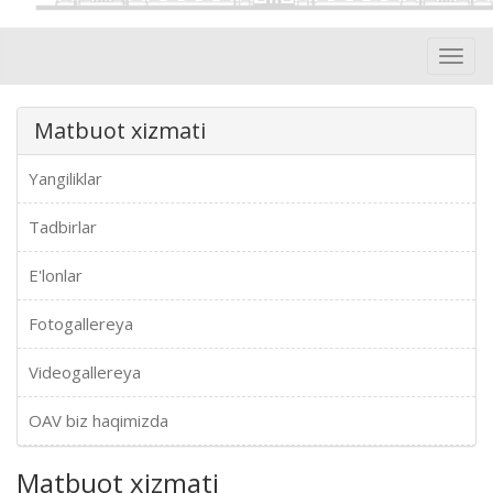
Toggl
navig
Matbuot xizmati
Yangiliklar
Tadbirlar
E'lonlar
Fotogallereya
Videogallereya
OAV biz haqimizda
Matbuot xizmati