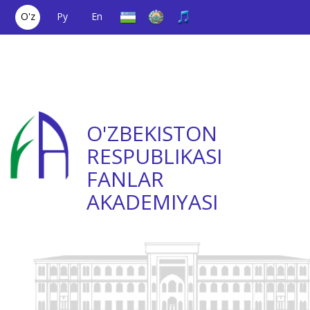
O'z
Ру
En
Yagona aloqa
(+998) 71
;
Ishonch
(+998) 71
raqami
2000036
telefoni
2335623
O'ZBEKISTON
RESPUBLIKASI
FANLAR
AKADEMIYASI