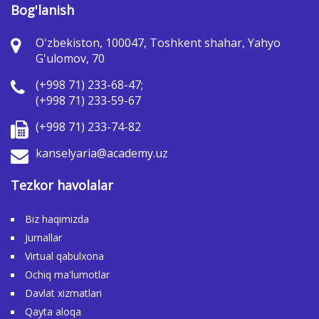
Bog'lanish
O'zbekiston, 100047, Toshkent shahar, Yahyo
G'ulomov, 70
(+998 71) 233-68-47;
(+998 71) 233-59-67
(+998 71) 233-74-82
kanselyaria@academy.uz
Tezkor havolalar
Biz haqimizda
Jurnallar
Virtual qabulxona
Ochiq ma'lumotlar
Davlat xizmatlari
Qayta aloqa