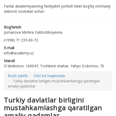
Fanlar akademiyasining faoliyatini yoritish bilan bog'liq ommaviy
axborot vositalari uchun
Bog'lanish
Jumanova Mohira Yuldoshboyevna
(+998) 71 233-60-72
E-mail
info@academy.uz
Manzil
O'zbekiston, 100047, Toshkent shahar, Yahyo G'ulomov, 70
Bosh sahifa
OAV biz haqimizda
Turkiy davlatlar birligini mustahkamlashga qaratilgan
amaliy qadamlar
Turkiy davlatlar birligini
mustahkamlashga qaratilgan
amaliy qadamlar