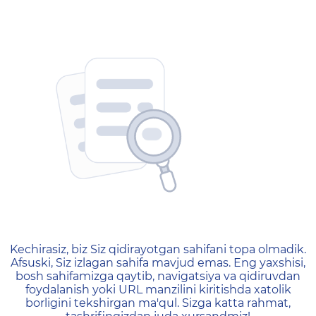
404 — Страница не найд
Kechirasiz, biz Siz qidirayotgan sahifani topa olmadik.
Afsuski, Siz izlagan sahifa mavjud emas. Eng yaxshisi,
bosh sahifamizga qaytib, navigatsiya va qidiruvdan
foydalanish yoki URL manzilini kiritishda xatolik
borligini tekshirgan ma'qul. Sizga katta rahmat,