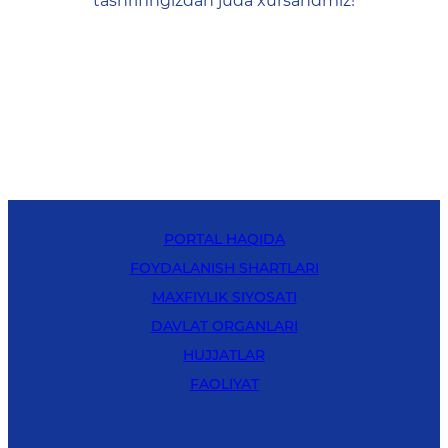
tashrifingizdan juda xursandmiz!
PORTAL HAQIDA
FOYDALANISH SHARTLARI
MAXFIYLIK SIYOSATI
DAVLAT ORGANLARI
HUJJATLAR
FAOLIYAT