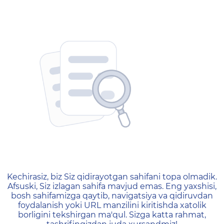
404 — Страница не найд
Kechirasiz, biz Siz qidirayotgan sahifani topa olmadik.
Afsuski, Siz izlagan sahifa mavjud emas. Eng yaxshisi,
bosh sahifamizga qaytib, navigatsiya va qidiruvdan
foydalanish yoki URL manzilini kiritishda xatolik
borligini tekshirgan ma'qul. Sizga katta rahmat,