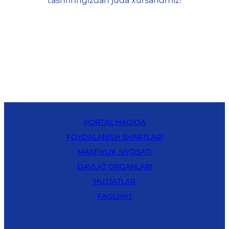
tashrifingizdan juda xursandmiz!
PORTAL HAQIDA
FOYDALANISH SHARTLARI
MAXFIYLIK SIYOSATI
DAVLAT ORGANLARI
HUJJATLAR
FAOLIYAT