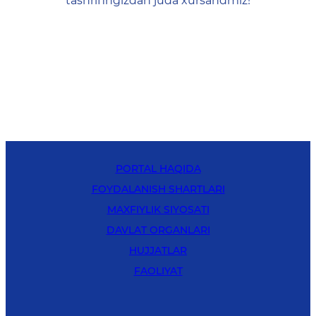
tashrifingizdan juda xursandmiz!
PORTAL HAQIDA
FOYDALANISH SHARTLARI
MAXFIYLIK SIYOSATI
DAVLAT ORGANLARI
HUJJATLAR
FAOLIYAT