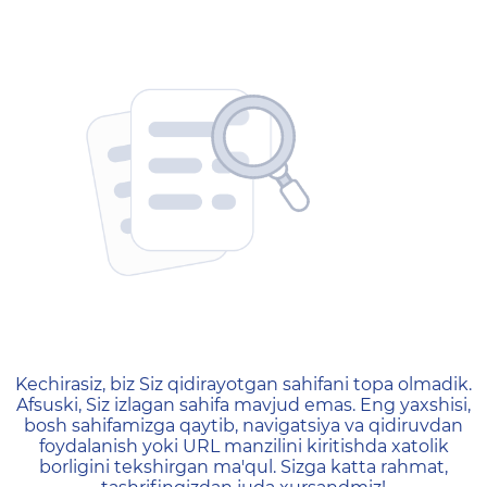
404 — Страница не найд
Kechirasiz, biz Siz qidirayotgan sahifani topa olmadik.
Afsuski, Siz izlagan sahifa mavjud emas. Eng yaxshisi,
bosh sahifamizga qaytib, navigatsiya va qidiruvdan
foydalanish yoki URL manzilini kiritishda xatolik
borligini tekshirgan ma'qul. Sizga katta rahmat,