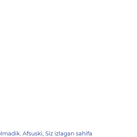
ена
lmadik. Afsuski, Siz izlagan sahifa