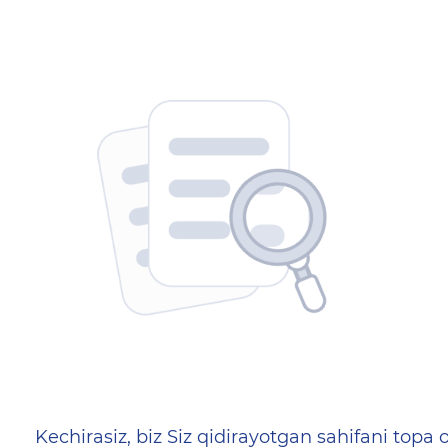
404 — Страница не найд
Kechirasiz, biz Siz qidirayotgan sahifani topa o