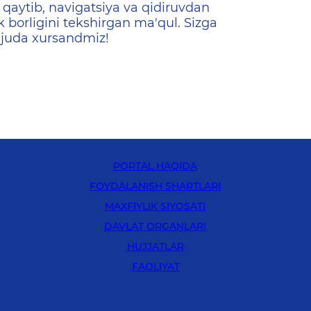
qaytib, navigatsiya va qidiruvdan
k borligini tekshirgan ma'qul. Sizga
 juda xursandmiz!
PORTAL HAQIDA
FOYDALANISH SHARTLARI
MAXFIYLIK SIYOSATI
DAVLAT ORGANLARI
HUJJATLAR
FAOLIYAT