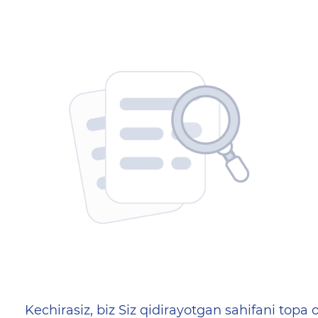
404 — Страница не найд
Kechirasiz, biz Siz qidirayotgan sahifani topa o