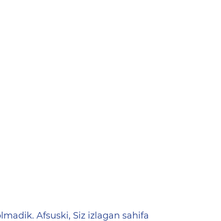
ена
lmadik. Afsuski, Siz izlagan sahifa