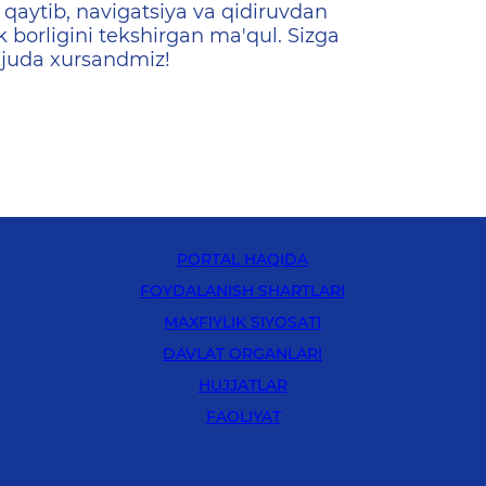
qaytib, navigatsiya va qidiruvdan
k borligini tekshirgan ma'qul. Sizga
 juda xursandmiz!
PORTAL HAQIDA
FOYDALANISH SHARTLARI
MAXFIYLIK SIYOSATI
DAVLAT ORGANLARI
HUJJATLAR
FAOLIYAT