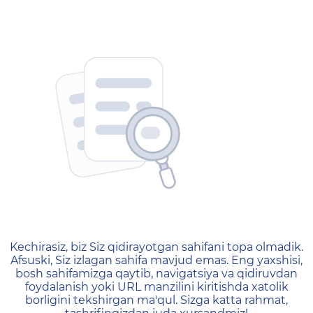
404 — Страница не найд
Kechirasiz, biz Siz qidirayotgan sahifani topa olmadik.
Afsuski, Siz izlagan sahifa mavjud emas. Eng yaxshisi,
bosh sahifamizga qaytib, navigatsiya va qidiruvdan
foydalanish yoki URL manzilini kiritishda xatolik
borligini tekshirgan ma'qul. Sizga katta rahmat,