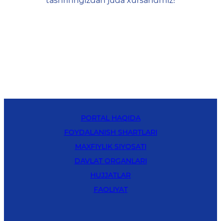
tashrifingizdan juda xursandmiz!
PORTAL HAQIDA
FOYDALANISH SHARTLARI
MAXFIYLIK SIYOSATI
DAVLAT ORGANLARI
HUJJATLAR
FAOLIYAT