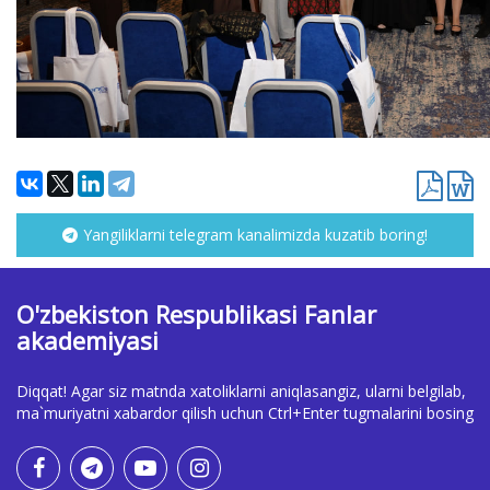
Yangiliklarni telegram kanalimizda kuzatib boring!
O'zbekiston Respublikasi Fanlar
akademiyasi
Diqqat! Agar siz matnda xatoliklarni aniqlasangiz, ularni belgilab,
ma`muriyatni xabardor qilish uchun Ctrl+Enter tugmalarini bosing