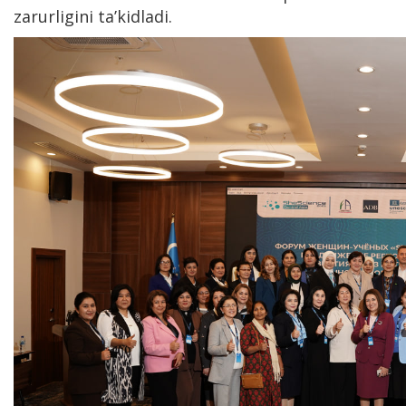
zarurligini ta’kidladi.