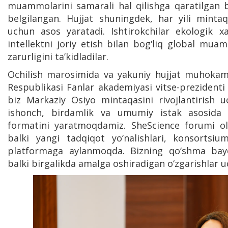
muammolarini samarali hal qilishga qaratilgan ba
belgilangan. Hujjat shuningdek, har yili minta
uchun asos yaratadi. Ishtirokchilar ekologik xa
intellektni joriy etish bilan bog‘liq global mu
zarurligini ta’kidladilar.
Ochilish marosimida va yakuniy hujjat muhokam
Respublikasi Fanlar akademiyasi vitse-prezident
biz Markaziy Osiyo mintaqasini rivojlantirish u
ishonch, birdamlik va umumiy istak asosida m
formatini yaratmoqdamiz. SheScience forumi ol
balki yangi tadqiqot yo‘nalishlari, konsortsiu
platformaga aylanmoqda. Bizning qo‘shma bayo
balki birgalikda amalga oshiradigan o‘zgarishlar uc