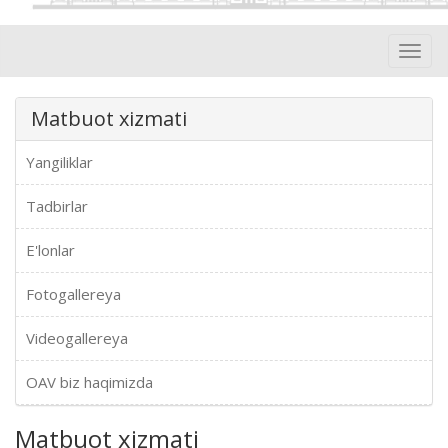
Toggl
navig
Matbuot xizmati
Yangiliklar
Tadbirlar
E'lonlar
Fotogallereya
Videogallereya
OAV biz haqimizda
Matbuot xizmati