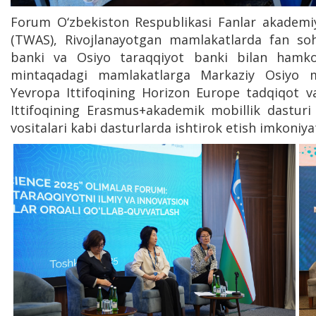
Forum O‘zbekiston Respublikasi Fanlar akademi
(TWAS), Rivojlanayotgan mamlakatlarda fan soha
banki va Osiyo taraqqiyot banki bilan hamkor
mintaqadagi mamlakatlarga Markaziy Osiyo mi
Yevropa Ittifoqining Horizon Europe tadqiqot va
Ittifoqining Erasmus+akademik mobillik dasturi 
vositalari kabi dasturlarda ishtirok etish imkoniyat