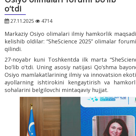
o‘tdi
27.11.2025
4714
Markaziy Osiyo olimalari ilmiy hamkorlik maqsad
kelishib oldilar: “SheScience 2025” olimalar for
qilindi.
27-noyabr kuni Toshkentda ilk marta “SheScienc
bo‘lib o‘tdi. Uning asosiy natijasi Qo‘shma bayon
Osiyo mamlakatlarining ilmiy va innovatsion ekoti
ayollarning ishtirokini kengaytirish va hamkorl
sohalarini belgilovchi mintaqaviy hujjat.