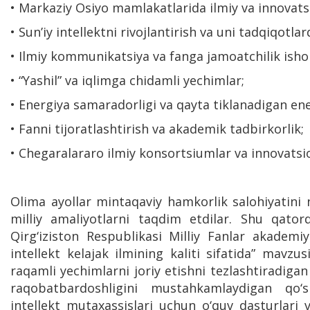
• Markaziy Osiyo mamlakatlarida ilmiy va innovatsi
• Sun’iy intellektni rivojlantirish va uni tadqiqotlar
• Ilmiy kommunikatsiya va fanga jamoatchilik isho
• “Yashil” va iqlimga chidamli yechimlar;
• Energiya samaradorligi va qayta tiklanadigan ene
• Fanni tijoratlashtirish va akademik tadbirkorlik;
• Chegaralararo ilmiy konsortsiumlar va innovatsi
Olima ayollar mintaqaviy hamkorlik salohiyatini 
milliy amaliyotlarni taqdim etdilar. Shu qatord
Qirg‘iziston Respublikasi Milliy Fanlar akademi
intellekt kelajak ilmining kaliti sifatida” mavzu
raqamli yechimlarni joriy etishni tezlashtiradiga
raqobatbardoshligini mustahkamlaydigan qo‘s
intellekt mutaxassislari uchun o‘quv dasturlari v