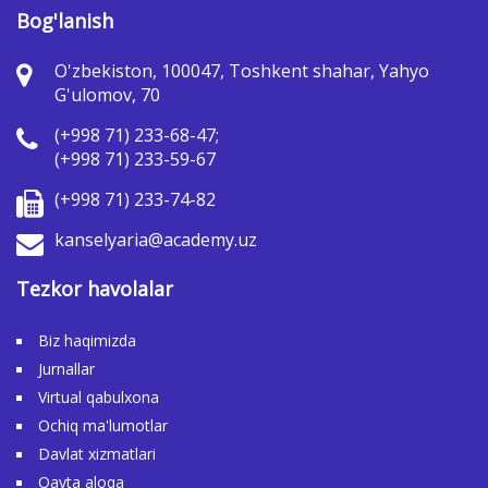
Bog'lanish
O'zbekiston, 100047, Toshkent shahar, Yahyo
G'ulomov, 70
(+998 71) 233-68-47;
(+998 71) 233-59-67
(+998 71) 233-74-82
kanselyaria@academy.uz
Tezkor havolalar
Biz haqimizda
Jurnallar
Virtual qabulxona
Ochiq ma'lumotlar
Davlat xizmatlari
Qayta aloqa