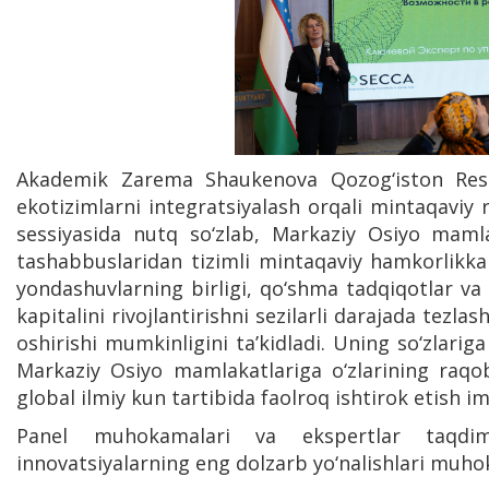
Akademik Zarema Shaukenova Qozog‘iston Resp
ekotizimlarni integratsiyalash orqali mintaqaviy r
sessiyasida nutq so‘zlab, Markaziy Osiyo mamlak
tashabbuslaridan tizimli mintaqaviy hamkorlikka o
yondashuvlarning birligi, qo‘shma tadqiqotlar va 
kapitalini rivojlantirishni sezilarli darajada tezl
oshirishi mumkinligini ta’kidladi. Uning so‘zlariga 
Markaziy Osiyo mamlakatlariga o‘zlarining raqoba
global ilmiy kun tartibida faolroq ishtirok etish i
Panel muhokamalari va ekspertlar taqdi
innovatsiyalarning eng dolzarb yo‘nalishlari muho