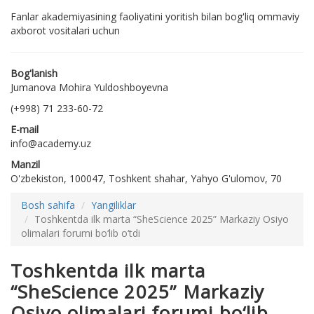
Fanlar akademiyasining faoliyatini yoritish bilan bog'liq ommaviy
axborot vositalari uchun
Bog'lanish
Jumanova Mohira Yuldoshboyevna
(+998) 71 233-60-72
E-mail
info@academy.uz
Manzil
O'zbekiston, 100047, Toshkent shahar, Yahyo G'ulomov, 70
Bosh sahifa
Yangiliklar
Toshkentda ilk marta “SheScience 2025” Markaziy Osiyo
olimalari forumi bo‘lib o‘tdi
Toshkentda ilk marta
“SheScience 2025” Markaziy
Osiyo olimalari forumi bo‘lib