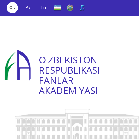
O'z
Ру
En
Yagona aloqa
(+998) 71
;
Ishonch
(+998) 71
raqami
2000036
telefoni
2335623
O'ZBEKISTON
RESPUBLIKASI
FANLAR
AKADEMIYASI