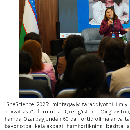
"SheScience 2025: mintaqaviy taraqqiyotni ilmiy 
quvvatlash” forumida Qozog‘iston, Qirg‘iziston
hamda Ozarbayjondan 60 dan ortiq olimalar va tad
bayonotda kelajakdagi hamkorlikning beshta a