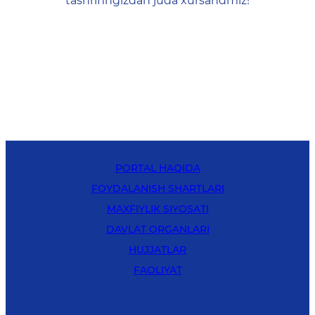
tashrifingizdan juda xursandmiz!
PORTAL HAQIDA
FOYDALANISH SHARTLARI
MAXFIYLIK SIYOSATI
DAVLAT ORGANLARI
HUJJATLAR
FAOLIYAT