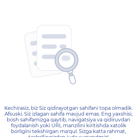
404 — Страница не найд
Kechirasiz, biz Siz qidirayotgan sahifani topa olmadik.
Afsuski, Siz izlagan sahifa mavjud emas. Eng yaxshisi,
bosh sahifamizga qaytib, navigatsiya va qidiruvdan
foydalanish yoki URL manzilini kiritishda xatolik
borligini tekshirgan ma'qul. Sizga katta rahmat,